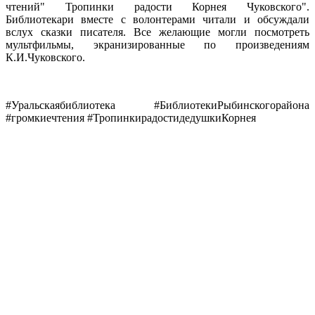
чтений" Тропинки радости Корнея Чуковского".
Библиотекари вместе с волонтерами читали и обсуждали
вслух сказки писателя. Все желающие могли посмотреть
мультфильмы, экранизированные по произведениям
К.И.Чуковского.
#Уральскаябиблиотека #БиблиотекиРыбинскогорайона
#громкиечтения #ТропинкирадостидедушкиКорнея