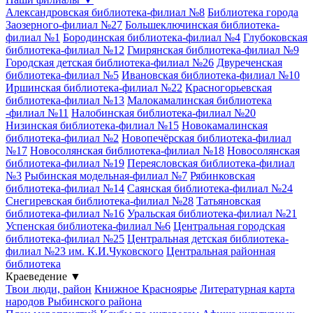
Александровская библиотека-филиал №8
Библиотека города
Заозерного-филиал №27
Большеключинская библиотека-
филиал №1
Бородинская библиотека-филиал №4
Глубоковская
библиотека-филиал №12
Гмирянская библиотека-филиал №9
Городская детская библиотека-филиал №26
Двуреченская
библиотека-филиал №5
Ивановская библиотека-филиал №10
Иршинская библиотека-филиал №22
Красногорьевская
библиотека-филиал №13
Малокамалинская библиотека
-филиал №11
Налобинская библиотека-филиал №20
Низинская библиотека-филиал №15
Новокамалинская
библиотека-филиал №2
Новопечёрская библиотека-филиал
№17
Новосолянская библиотека-филиал №18
Новосолянская
библиотека-филиал №19
Переясловская библиотека-филиал
№3
Рыбинская модельная-филиал №7
Рябинковская
библиотека-филиал №14
Саянская библиотека-филиал №24
Снегиревская библиотека-филиал №28
Татьяновская
библиотека-филиал №16
Уральская библиотека-филиал №21
Успенская библиотека-филиал №6
Центральная городская
библиотека-филиал №25
Центральная детская библиотека-
филиал №23 им. К.И.Чуковского
Центральная районная
библиотека
Краеведение
▼
Твои люди, район
Книжное Красноярье
Литературная карта
народов Рыбинского района