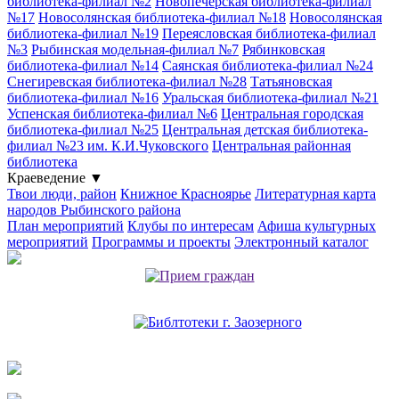
библиотека-филиал №2
Новопечёрская библиотека-филиал
№17
Новосолянская библиотека-филиал №18
Новосолянская
библиотека-филиал №19
Переясловская библиотека-филиал
№3
Рыбинская модельная-филиал №7
Рябинковская
библиотека-филиал №14
Саянская библиотека-филиал №24
Снегиревская библиотека-филиал №28
Татьяновская
библиотека-филиал №16
Уральская библиотека-филиал №21
Успенская библиотека-филиал №6
Центральная городская
библиотека-филиал №25
Центральная детская библиотека-
филиал №23 им. К.И.Чуковского
Центральная районная
библиотека
Краеведение
▼
Твои люди, район
Книжное Красноярье
Литературная карта
народов Рыбинского района
План мероприятий
Клубы по интересам
Афиша культурных
мероприятий
Программы и проекты
Электронный каталог