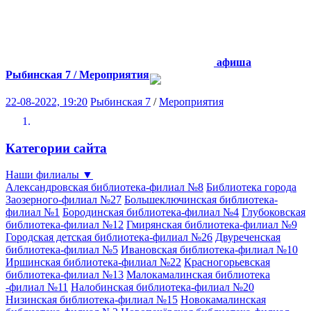
афиша
Рыбинская 7 / Мероприятия
22-08-2022, 19:20
Рыбинская 7
/
Мероприятия
Категории сайта
Наши филиалы
▼
Александровская библиотека-филиал №8
Библиотека города
Заозерного-филиал №27
Большеключинская библиотека-
филиал №1
Бородинская библиотека-филиал №4
Глубоковская
библиотека-филиал №12
Гмирянская библиотека-филиал №9
Городская детская библиотека-филиал №26
Двуреченская
библиотека-филиал №5
Ивановская библиотека-филиал №10
Иршинская библиотека-филиал №22
Красногорьевская
библиотека-филиал №13
Малокамалинская библиотека
-филиал №11
Налобинская библиотека-филиал №20
Низинская библиотека-филиал №15
Новокамалинская