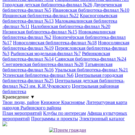
Городская детская библиотека-филиал №26
Двуреченская
библиотека-филиал №5
Ивановская библиотека-филиал №10
Иршинская библиотека-филиал №22
Красногорьевская
библиотека-филиал №13
Малокамалинская библиотека
-филиал №11
Налобинская библиотека-филиал №20
Низинская библиотека-филиал №15
Новокамалинская
библиотека-филиал №2
Новопечёрская библиотека-филиал
№17
Новосолянская библиотека-филиал №18
Новосолянская
библиотека-филиал №19
Переясловская библиотека-филиал
№3
Рыбинская модельная-филиал №7
Рябинковская
библиотека-филиал №14
Саянская библиотека-филиал №24
Снегиревская библиотека-филиал №28
Татьяновская
библиотека-филиал №16
Уральская библиотека-филиал №21
Успенская библиотека-филиал №6
Центральная городская
библиотека-филиал №25
Центральная детская библиотека-
филиал №23 им. К.И.Чуковского
Центральная районная
библиотека
Краеведение
▼
Твои люди, район
Книжное Красноярье
Литературная карта
народов Рыбинского района
План мероприятий
Клубы по интересам
Афиша культурных
мероприятий
Программы и проекты
Электронный каталог