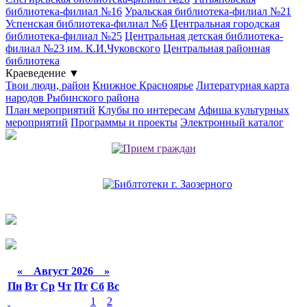
библиотека-филиал №16
Уральская библиотека-филиал №21
Успенская библиотека-филиал №6
Центральная городская
библиотека-филиал №25
Центральная детская библиотека-
филиал №23 им. К.И.Чуковского
Центральная районная
библиотека
Краеведение
▼
Твои люди, район
Книжное Красноярье
Литературная карта
народов Рыбинского района
План мероприятий
Клубы по интересам
Афиша культурных
мероприятий
Программы и проекты
Электронный каталог
«
Август 2026 »
Пн
Вт
Ср
Чт
Пт
Сб
Вс
1
2