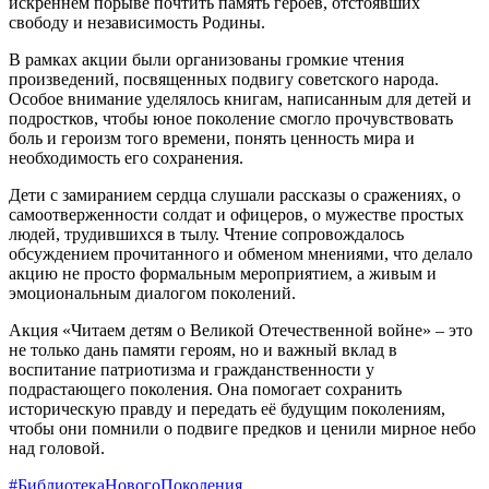
искреннем порыве почтить память героев, отстоявших
свободу и независимость Родины.
В рамках акции были организованы громкие чтения
произведений, посвященных подвигу советского народа.
Особое внимание уделялось книгам, написанным для детей и
подростков, чтобы юное поколение смогло прочувствовать
боль и героизм того времени, понять ценность мира и
необходимость его сохранения.
Дети с замиранием сердца слушали рассказы о сражениях, о
самоотверженности солдат и офицеров, о мужестве простых
людей, трудившихся в тылу. Чтение сопровождалось
обсуждением прочитанного и обменом мнениями, что делало
акцию не просто формальным мероприятием, а живым и
эмоциональным диалогом поколений.
Акция «Читаем детям о Великой Отечественной войне» – это
не только дань памяти героям, но и важный вклад в
воспитание патриотизма и гражданственности у
подрастающего поколения. Она помогает сохранить
историческую правду и передать её будущим поколениям,
чтобы они помнили о подвиге предков и ценили мирное небо
над головой.
#БиблиотекаНовогоПоколения