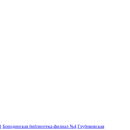
1
Бородинская библиотека-филиал №4
Глубоковская