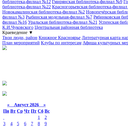
библиотека-филиал №12
Гмирянская библиотека-филиал №9
Го
библиотека-филиал №22
Красногорьевская библиотека-филиа
Новокамалинская библиотека-филиал №2
Новопечёрская библ
филиал №3
Рыбинская модельная-филиал №7
Рябинковская би
филиал №16
Уральская библиотека-филиал №21
Успенская биб
К.И.Чуковского
Центральная районная библиотека
Краеведение
▼
Твои люди, район
Книжное Красноярье
Литературная карта на
План мероприятий
Клубы по интересам
Афиша культурных ме
«
Август 2026 »
Пн
Вт
Ср
Чт
Пт
Сб
Вс
1
2
3
4
5
6
7
8
9