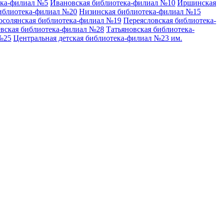
ека-филиал №5
Ивановская библиотека-филиал №10
Иршинская
иблиотека-филиал №20
Низинская библиотека-филиал №15
осолянская библиотека-филиал №19
Переясловская библиотека-
вская библиотека-филиал №28
Татьяновская библиотека-
№25
Центральная детская библиотека-филиал №23 им.