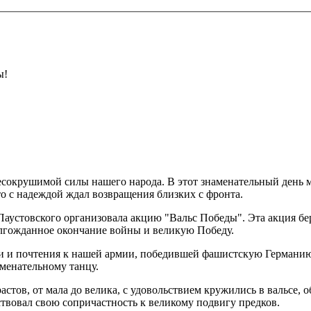
ы!
есокрушимой силы нашего народа. В этот знаменательный день м
 кто с надеждой ждал возвращения близких с фронта.
аустовского организовала акцию "Вальс Победы". Эта акция берё
олгожданное окончание войны и великую Победу.
и и почтения к нашей армии, победившей фашистскую Германию.
менательному танцу.
стов, от мала до велика, с удовольствием кружились в вальсе, 
твовал свою сопричастность к великому подвигу предков.