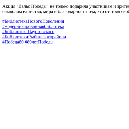
Акция "Вальс Победы" не только подарила участникам и зрите
символом единства, мира и благодарности тем, кто отстоял св
#БиблиотекаНовогоПоколения
#модернизированнаябиблотека
#БиблиотекаПаустовского
#БиблиотекиРыбинскогорайона
#Победа80
#80летПобеды