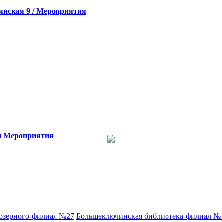
янская 9 / Мероприятия
и
Мероприятия
аозерного-филиал №27
Большеключинская библиотека-филиал №