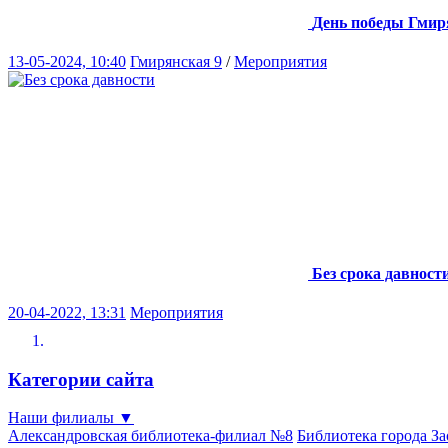
День победы
Гмир
13-05-2024, 10:40
Гмирянская 9
/
Мероприятия
Без срока давност
20-04-2022, 13:31
Мероприятия
Категории сайта
Наши филиалы
▼
Александровская библиотека-филиал №8
Библиотека города З