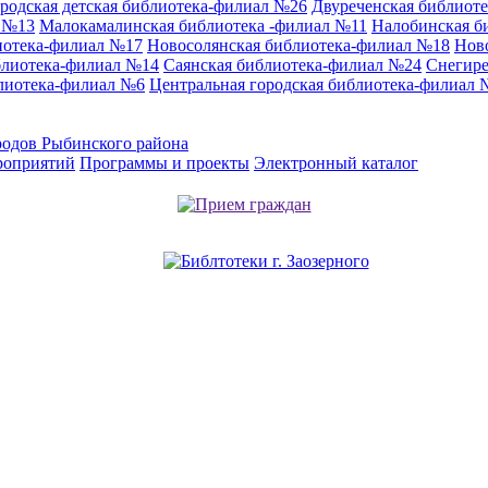
родская детская библиотека-филиал №26
Двуреченская библиот
л №13
Малокамалинская библиотека -филиал №11
Налобинская б
иотека-филиал №17
Новосолянская библиотека-филиал №18
Нов
блиотека-филиал №14
Саянская библиотека-филиал №24
Снегире
лиотека-филиал №6
Центральная городская библиотека-филиал 
родов Рыбинского района
роприятий
Программы и проекты
Электронный каталог