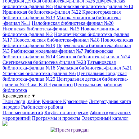
Городская детская библиотека-филиал №26
Двуреченская
библиотека-филиал №5
Ивановская библиотека-филиал №10
Иршинская библиотека-филиал №22
Красногорьевская
библиотека-филиал №13
Малокамалинская библиотека
-филиал №11
Налобинская библиотека-филиал №20
Низинская библиотека-филиал №15
Новокамалинская
библиотека-филиал №2
Новопечёрская библиотека-филиал
№17
Новосолянская библиотека-филиал №18
Новосолянская
библиотека-филиал №19
Переясловская библиотека-филиал
№3
Рыбинская модельная-филиал №7
Рябинковская
библиотека-филиал №14
Саянская библиотека-филиал №24
Снегиревская библиотека-филиал №28
Татьяновская
библиотека-филиал №16
Уральская библиотека-филиал №21
Успенская библиотека-филиал №6
Центральная городская
библиотека-филиал №25
Центральная детская библиотека-
филиал №23 им. К.И.Чуковского
Центральная районная
библиотека
Краеведение
▼
Твои люди, район
Книжное Красноярье
Литературная карта
народов Рыбинского района
План мероприятий
Клубы по интересам
Афиша культурных
мероприятий
Программы и проекты
Электронный каталог