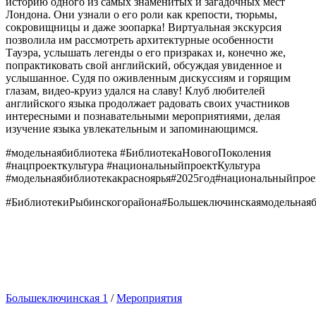
историю одного из самых знаменитых и загадочных мест
Лондона. Они узнали о его роли как крепости, тюрьмы,
сокровищницы и даже зоопарка! Виртуальная экскурсия
позволила им рассмотреть архитектурные особенности
Тауэра, услышать легенды о его призраках и, конечно же,
попрактиковать свой английский, обсуждая увиденное и
услышанное. Судя по оживленным дискуссиям и горящим
глазам, видео-круиз удался на славу! Клуб любителей
английского языка продолжает радовать своих участников
интересными и познавательными мероприятиями, делая
изучение языка увлекательным и запоминающимся.
#модельнаябиблиотека #БиблиотекаНовогоПоколения
#нацпроекткультура #национальныйпроектКультура
#модельнаябиблиотекакрасноярья#2025год#национальныйпро
#БиблиотекиРыбинскогорайона#Большеключинскаямодельнаяб
Большеключинская 1
/
Мероприятия