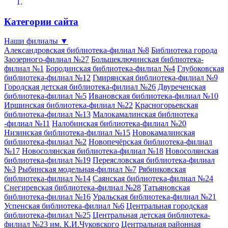
Категории сайта
Наши филиалы
▼
Александровская библиотека-филиал №8
Библиотека города
Заозерного-филиал №27
Большеключинская библиотека-
филиал №1
Бородинская библиотека-филиал №4
Глубоковская
библиотека-филиал №12
Гмирянская библиотека-филиал №9
Городская детская библиотека-филиал №26
Двуреченская
библиотека-филиал №5
Ивановская библиотека-филиал №10
Иршинская библиотека-филиал №22
Красногорьевская
библиотека-филиал №13
Малокамалинская библиотека
-филиал №11
Налобинская библиотека-филиал №20
Низинская библиотека-филиал №15
Новокамалинская
библиотека-филиал №2
Новопечёрская библиотека-филиал
№17
Новосолянская библиотека-филиал №18
Новосолянская
библиотека-филиал №19
Переясловская библиотека-филиал
№3
Рыбинская модельная-филиал №7
Рябинковская
библиотека-филиал №14
Саянская библиотека-филиал №24
Снегиревская библиотека-филиал №28
Татьяновская
библиотека-филиал №16
Уральская библиотека-филиал №21
Успенская библиотека-филиал №6
Центральная городская
библиотека-филиал №25
Центральная детская библиотека-
филиал №23 им. К.И.Чуковского
Центральная районная