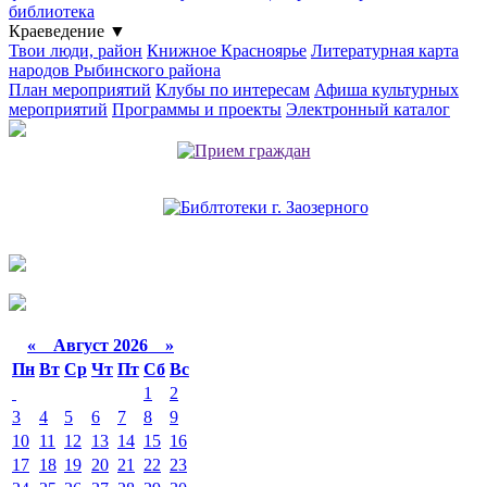
библиотека
Краеведение
▼
Твои люди, район
Книжное Красноярье
Литературная карта
народов Рыбинского района
План мероприятий
Клубы по интересам
Афиша культурных
мероприятий
Программы и проекты
Электронный каталог
«
Август 2026 »
Пн
Вт
Ср
Чт
Пт
Сб
Вс
1
2
3
4
5
6
7
8
9
10
11
12
13
14
15
16
17
18
19
20
21
22
23