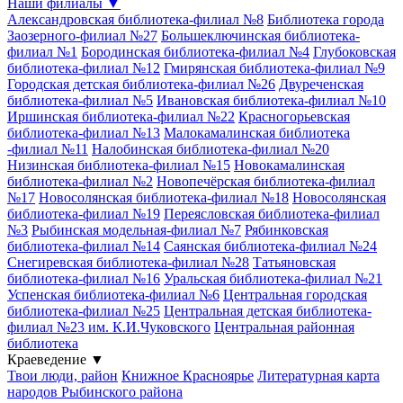
Наши филиалы
▼
Александровская библиотека-филиал №8
Библиотека города
Заозерного-филиал №27
Большеключинская библиотека-
филиал №1
Бородинская библиотека-филиал №4
Глубоковская
библиотека-филиал №12
Гмирянская библиотека-филиал №9
Городская детская библиотека-филиал №26
Двуреченская
библиотека-филиал №5
Ивановская библиотека-филиал №10
Иршинская библиотека-филиал №22
Красногорьевская
библиотека-филиал №13
Малокамалинская библиотека
-филиал №11
Налобинская библиотека-филиал №20
Низинская библиотека-филиал №15
Новокамалинская
библиотека-филиал №2
Новопечёрская библиотека-филиал
№17
Новосолянская библиотека-филиал №18
Новосолянская
библиотека-филиал №19
Переясловская библиотека-филиал
№3
Рыбинская модельная-филиал №7
Рябинковская
библиотека-филиал №14
Саянская библиотека-филиал №24
Снегиревская библиотека-филиал №28
Татьяновская
библиотека-филиал №16
Уральская библиотека-филиал №21
Успенская библиотека-филиал №6
Центральная городская
библиотека-филиал №25
Центральная детская библиотека-
филиал №23 им. К.И.Чуковского
Центральная районная
библиотека
Краеведение
▼
Твои люди, район
Книжное Красноярье
Литературная карта
народов Рыбинского района