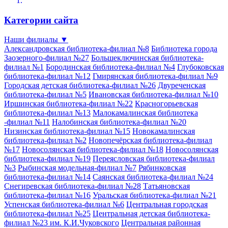
Категории сайта
Наши филиалы
▼
Александровская библиотека-филиал №8
Библиотека города
Заозерного-филиал №27
Большеключинская библиотека-
филиал №1
Бородинская библиотека-филиал №4
Глубоковская
библиотека-филиал №12
Гмирянская библиотека-филиал №9
Городская детская библиотека-филиал №26
Двуреченская
библиотека-филиал №5
Ивановская библиотека-филиал №10
Иршинская библиотека-филиал №22
Красногорьевская
библиотека-филиал №13
Малокамалинская библиотека
-филиал №11
Налобинская библиотека-филиал №20
Низинская библиотека-филиал №15
Новокамалинская
библиотека-филиал №2
Новопечёрская библиотека-филиал
№17
Новосолянская библиотека-филиал №18
Новосолянская
библиотека-филиал №19
Переясловская библиотека-филиал
№3
Рыбинская модельная-филиал №7
Рябинковская
библиотека-филиал №14
Саянская библиотека-филиал №24
Снегиревская библиотека-филиал №28
Татьяновская
библиотека-филиал №16
Уральская библиотека-филиал №21
Успенская библиотека-филиал №6
Центральная городская
библиотека-филиал №25
Центральная детская библиотека-
филиал №23 им. К.И.Чуковского
Центральная районная