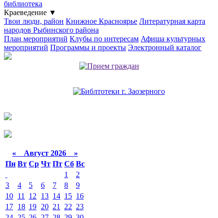
библиотека
Краеведение
▼
Твои люди, район
Книжное Красноярье
Литературная карта
народов Рыбинского района
План мероприятий
Клубы по интересам
Афиша культурных
мероприятий
Программы и проекты
Электронный каталог
«
Август 2026 »
Пн
Вт
Ср
Чт
Пт
Сб
Вс
1
2
3
4
5
6
7
8
9
10
11
12
13
14
15
16
17
18
19
20
21
22
23
24
25
26
27
28
29
30