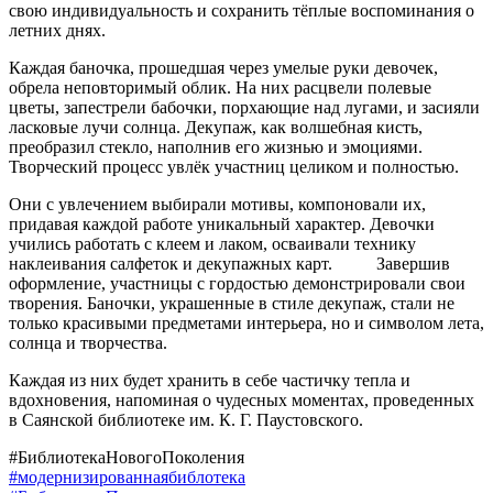
свою индивидуальность и сохранить тёплые воспоминания о
летних днях.
Каждая баночка, прошедшая через умелые руки девочек,
обрела неповторимый облик. На них расцвели полевые
цветы, запестрели бабочки, порхающие над лугами, и засияли
ласковые лучи солнца. Декупаж, как волшебная кисть,
преобразил стекло, наполнив его жизнью и эмоциями.
Творческий процесс увлёк участниц целиком и полностью.
Они с увлечением выбирали мотивы, компоновали их,
придавая каждой работе уникальный характер. Девочки
учились работать с клеем и лаком, осваивали технику
наклеивания салфеток и декупажных карт. Завершив
оформление, участницы с гордостью демонстрировали свои
творения. Баночки, украшенные в стиле декупаж, стали не
только красивыми предметами интерьера, но и символом лета,
солнца и творчества.
Каждая из них будет хранить в себе частичку тепла и
вдохновения, напоминая о чудесных моментах, проведенных
в Саянской библиотеке им. К. Г. Паустовского.
#БиблиотекаНовогоПоколения
#модернизированнаябиблотека