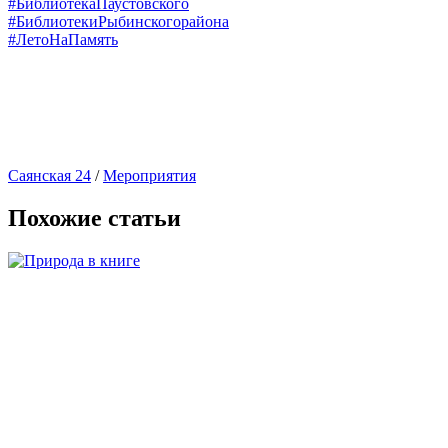
#БиблиотекаПаустовского
#БиблиотекиРыбинскогорайона
#ЛетоНаПамять
Саянская 24
/
Мероприятия
Похожие статьи