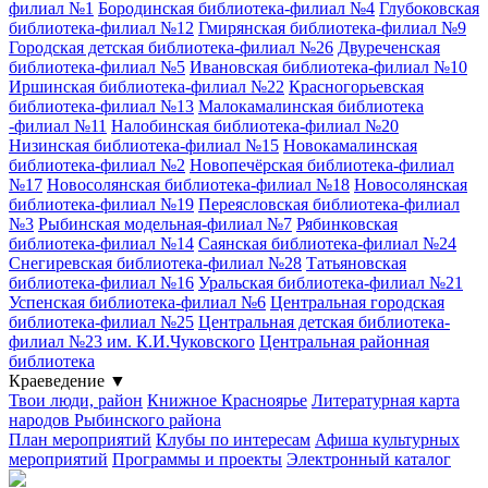
филиал №1
Бородинская библиотека-филиал №4
Глубоковская
библиотека-филиал №12
Гмирянская библиотека-филиал №9
Городская детская библиотека-филиал №26
Двуреченская
библиотека-филиал №5
Ивановская библиотека-филиал №10
Иршинская библиотека-филиал №22
Красногорьевская
библиотека-филиал №13
Малокамалинская библиотека
-филиал №11
Налобинская библиотека-филиал №20
Низинская библиотека-филиал №15
Новокамалинская
библиотека-филиал №2
Новопечёрская библиотека-филиал
№17
Новосолянская библиотека-филиал №18
Новосолянская
библиотека-филиал №19
Переясловская библиотека-филиал
№3
Рыбинская модельная-филиал №7
Рябинковская
библиотека-филиал №14
Саянская библиотека-филиал №24
Снегиревская библиотека-филиал №28
Татьяновская
библиотека-филиал №16
Уральская библиотека-филиал №21
Успенская библиотека-филиал №6
Центральная городская
библиотека-филиал №25
Центральная детская библиотека-
филиал №23 им. К.И.Чуковского
Центральная районная
библиотека
Краеведение
▼
Твои люди, район
Книжное Красноярье
Литературная карта
народов Рыбинского района
План мероприятий
Клубы по интересам
Афиша культурных
мероприятий
Программы и проекты
Электронный каталог