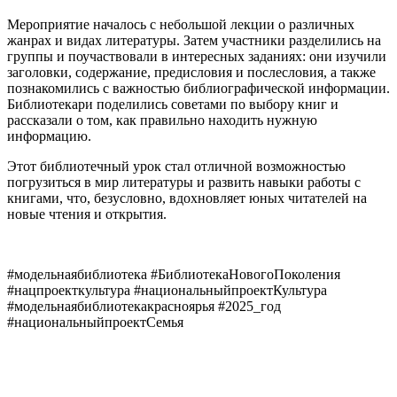
Мероприятие началось с небольшой лекции о различных
жанрах и видах литературы. Затем участники разделились на
группы и поучаствовали в интересных заданиях: они изучили
заголовки, содержание, предисловия и послесловия, а также
познакомились с важностью библиографической информации.
Библиотекари поделились советами по выбору книг и
рассказали о том, как правильно находить нужную
информацию.
Этот библиотечный урок стал отличной возможностью
погрузиться в мир литературы и развить навыки работы с
книгами, что, безусловно, вдохновляет юных читателей на
новые чтения и открытия.
#модельнаябиблиотека #БиблиотекаНовогоПоколения
#нацпроекткультура #национальныйпроектКультура
#модельнаябиблиотекакрасноярья #2025_год
#национальныйпроектСемья