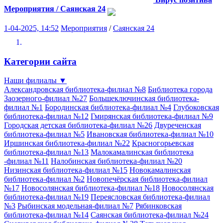
Мероприятия / Саянская 24
1-04-2025, 14:52
Мероприятия
/
Саянская 24
Категории сайта
Наши филиалы
▼
Александровская библиотека-филиал №8
Библиотека города
Заозерного-филиал №27
Большеключинская библиотека-
филиал №1
Бородинская библиотека-филиал №4
Глубоковская
библиотека-филиал №12
Гмирянская библиотека-филиал №9
Городская детская библиотека-филиал №26
Двуреченская
библиотека-филиал №5
Ивановская библиотека-филиал №10
Иршинская библиотека-филиал №22
Красногорьевская
библиотека-филиал №13
Малокамалинская библиотека
-филиал №11
Налобинская библиотека-филиал №20
Низинская библиотека-филиал №15
Новокамалинская
библиотека-филиал №2
Новопечёрская библиотека-филиал
№17
Новосолянская библиотека-филиал №18
Новосолянская
библиотека-филиал №19
Переясловская библиотека-филиал
№3
Рыбинская модельная-филиал №7
Рябинковская
библиотека-филиал №14
Саянская библиотека-филиал №24