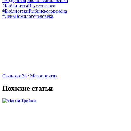
#модернизированнаябиблиотека
#БиблиотекаПаустовского
#БиблиотекиРыбинскогорайона
#ДеньПожилогочеловека
Саянская 24
/
Мероприятия
Похожие статьи