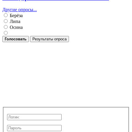
Другие опросы...
Берёза
Липа
Осина
Голосовать
Результаты опроса