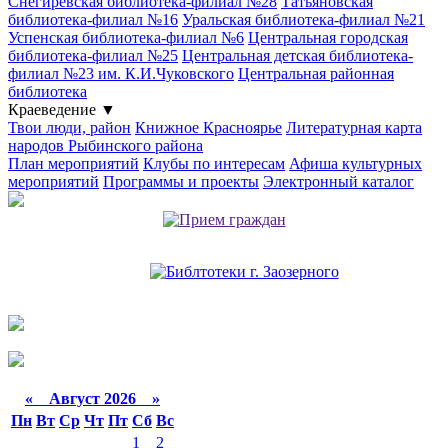
Снегиревская библиотека-филиал №28
Татьяновская
библиотека-филиал №16
Уральская библиотека-филиал №21
Успенская библиотека-филиал №6
Центральная городская
библиотека-филиал №25
Центральная детская библиотека-
филиал №23 им. К.И.Чуковского
Центральная районная
библиотека
Краеведение
▼
Твои люди, район
Книжное Красноярье
Литературная карта
народов Рыбинского района
План мероприятий
Клубы по интересам
Афиша культурных
мероприятий
Программы и проекты
Электронный каталог
«
Август 2026 »
Пн
Вт
Ср
Чт
Пт
Сб
Вс
1
2