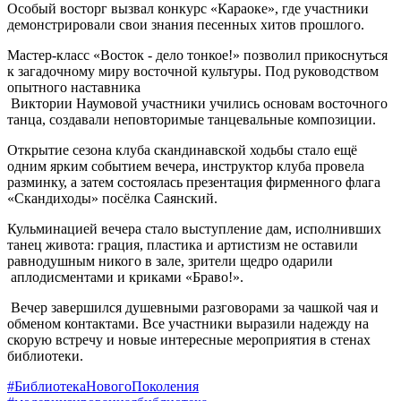
Особый восторг вызвал конкурс «Караоке», где участники
демонстрировали свои знания песенных хитов прошлого.
Мастер-класс «Восток - дело тонкое!» позволил прикоснуться
к загадочному миру восточной культуры. Под руководством
опытного наставника
Виктории Наумовой участники учились основам восточного
танца, создавали неповторимые танцевальные композиции.
Открытие сезона клуба скандинавской ходьбы стало ещё
одним ярким событием вечера, инструктор клуба провела
разминку, а затем состоялась презентация фирменного флага
«Скандиходы» посёлка Саянский.
Кульминацией вечера стало выступление дам, исполнивших
танец живота: грация, пластика и артистизм не оставили
равнодушным никого в зале, зрители щедро одарили
аплодисментами и криками «Браво!».
Вечер завершился душевными разговорами за чашкой чая и
обменом контактами. Все участники выразили надежду на
скорую встречу и новые интересные мероприятия в стенах
библиотеки.
#БиблиотекаНовогоПоколения