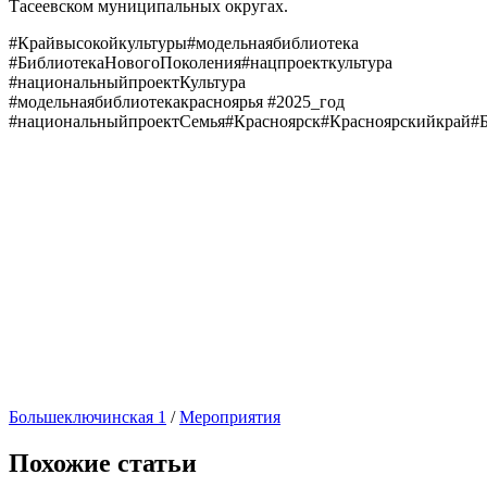
Тасеевском муниципальных округах.
#Крайвысокойкультуры#модельнаябиблиотека
#БиблиотекаНовогоПоколения#нацпроекткультура
#национальныйпроектКультура
#модельнаябиблиотекакрасноярья #2025_год
#национальныйпроектСемья#Красноярск#Красноярскийкрай#Б
Большеключинская 1
/
Мероприятия
Похожие статьи