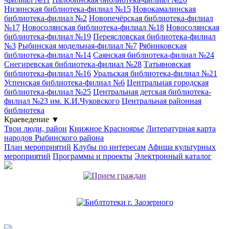
Низинская библиотека-филиал №15
Новокамалинская
библиотека-филиал №2
Новопечёрская библиотека-филиал
№17
Новосолянская библиотека-филиал №18
Новосолянская
библиотека-филиал №19
Переясловская библиотека-филиал
№3
Рыбинская модельная-филиал №7
Рябинковская
библиотека-филиал №14
Саянская библиотека-филиал №24
Снегиревская библиотека-филиал №28
Татьяновская
библиотека-филиал №16
Уральская библиотека-филиал №21
Успенская библиотека-филиал №6
Центральная городская
библиотека-филиал №25
Центральная детская библиотека-
филиал №23 им. К.И.Чуковского
Центральная районная
библиотека
Краеведение
▼
Твои люди, район
Книжное Красноярье
Литературная карта
народов Рыбинского района
План мероприятий
Клубы по интересам
Афиша культурных
мероприятий
Программы и проекты
Электронный каталог