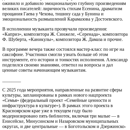
оживило и добавило эмоциональную глубину произведениям
великих писателей: лиричность стихам Есенина, драматизм
прощания Гаева у Чехова, тишину сада у Бунина и
эмоциональность размышлений Карамазова у Достоевского.
В исполнении музыканта прозвучали произведения:
«Каприз», композитора Ж. Синжеле, «Серенада», композитора
Ф. Шуберта, «Каникулы», композитора Ж. Дамаза и прочие.
В программе вечера также состоялся мастер-класс по игре на
саксофоне. Участники смогли узнать больше об этом
инструменте, его истории и тонкостях исполнения. Александр
поделился своими знаниями, ответил на вопросы и дал
ценные советы начинающим музыкантам.
________
С 2025 года мероприятия, направленные на развитие сферы
культуры, запланированы в рамках нового нацпроекта
«Семья» (федеральный проект «Семейные ценности и
инфраструктура в культуре»). В рамках этого проекта в
Красноярском крае уже в текущем году было
модернизировано пять библиотек, включая три малые — в
Енисейске, Минусинском и Назаровском муниципальных
округах, и две центральные — в Боготольском и Дзержинско-