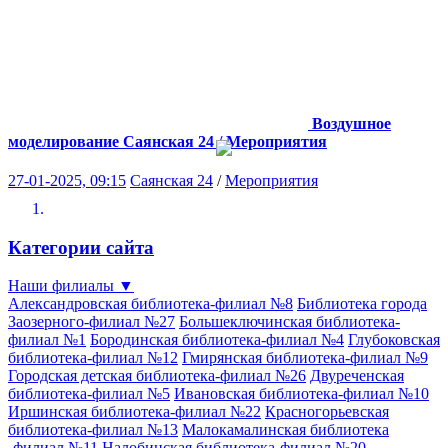
Воздушное
моделирование
Саянская 24 / Мероприятия
27-01-2025, 09:15
Саянская 24
/
Мероприятия
Категории сайта
Наши филиалы
▼
Александровская библиотека-филиал №8
Библиотека города
Заозерного-филиал №27
Большеключинская библиотека-
филиал №1
Бородинская библиотека-филиал №4
Глубоковская
библиотека-филиал №12
Гмирянская библиотека-филиал №9
Городская детская библиотека-филиал №26
Двуреченская
библиотека-филиал №5
Ивановская библиотека-филиал №10
Иршинская библиотека-филиал №22
Красногорьевская
библиотека-филиал №13
Малокамалинская библиотека
-филиал №11
Налобинская библиотека-филиал №20