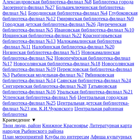
Александровская библиотека-филиал №8
Библиотека города
Заозерного-филиал №27
Большеключинская библиотека-
филиал №1
Бородинская библиотека-филиал №4
Глубоковская
библиотека-филиал №12
Гмирянская библиотека-филиал №9
Городская детская библиотека-филиал №26
Двуреченская
библиотека-филиал №5
Ивановская библиотека-филиал №10
Иршинская библиотека-филиал №22
Красногорьевская
библиотека-филиал №13
Малокамалинская библиотека
-филиал №11
Налобинская библиотека-филиал №20
Низинская библиотека-филиал №15
Новокамалинская
библиотека-филиал №2
Новопечёрская библиотека-филиал
№17
Новосолянская библиотека-филиал №18
Новосолянская
библиотека-филиал №19
Переясловская библиотека-филиал
№3
Рыбинская модельная-филиал №7
Рябинковская
библиотека-филиал №14
Саянская библиотека-филиал №24
Снегиревская библиотека-филиал №28
Татьяновская
библиотека-филиал №16
Уральская библиотека-филиал №21
Успенская библиотека-филиал №6
Центральная городская
библиотека-филиал №25
Центральная детская библиотека-
филиал №23 им. К.И.Чуковского
Центральная районная
библиотека
Краеведение
▼
Твои люди, район
Книжное Красноярье
Литературная карта
народов Рыбинского района
План мероприятий
Клубы по интересам
Афиша культурных