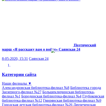
Поэтический
марш «Я расскажу вам о войне»
Саянская 24
8-05-2020, 15:31
Саянская 24
Категории сайта
Наши филиалы
▼
Александровская библиотека-филиал №8
Библиотека города
Заозерного-филиал №27
Большеключинская библиотека-
филиал №1
Бородинская библиотека-филиал №4
Глубоковская
библиотека-филиал №12
Гмирянская библиотека-филиал №9
Городская детская библиотека-филиал №26
Двуреченская