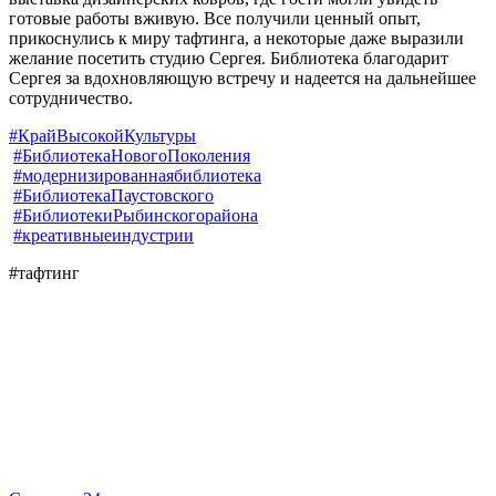
готовые работы вживую. Все получили ценный опыт,
прикоснулись к миру тафтинга, а некоторые даже выразили
желание посетить студию Сергея. Библиотека благодарит
Сергея за вдохновляющую встречу и надеется на дальнейшее
сотрудничество.
#КрайВысокойКультуры
#БиблиотекаНовогоПоколения
#модернизированнаябиблиотека
#БиблиотекаПаустовского
#БиблиотекиРыбинскогорайона
#креативныеиндустрии
#тафтинг