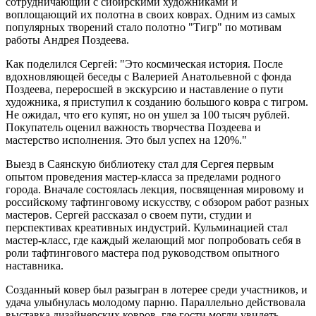
сотрудничающий с сибирскими художниками и
воплощающий их полотна в своих коврах. Одним из самых
популярных творений стало полотно "Тигр" по мотивам
работы Андрея Поздеева.
Как поделился Сергей: "Это космическая история. После
вдохновляющей беседы с Валерией Анатольевной с фонда
Поздеева, переросшей в экскурсию и наставление о пути
художника, я приступил к созданию большого ковра с тигром.
Не ожидал, что его купят, но он ушел за 100 тысяч рублей.
Покупатель оценил важность творчества Поздеева и
мастерство исполнения. Это был успех на 120%."
Выезд в Саянскую библиотеку стал для Сергея первым
опытом проведения мастер-класса за пределами родного
города. Вначале состоялась лекция, посвященная мировому и
российскому тафтинговому искусству, с обзором работ разных
мастеров. Сергей рассказал о своем пути, студии и
перспективах креативных индустрий. Кульминацией стал
мастер-класс, где каждый желающий мог попробовать себя в
роли тафтингового мастера под руководством опытного
наставника.
Созданный ковер был разыгран в лотерее среди участников, и
удача улыбнулась молодому парню. Параллельно действовала
выставка дизайнерских ковров, где гости могли увидеть