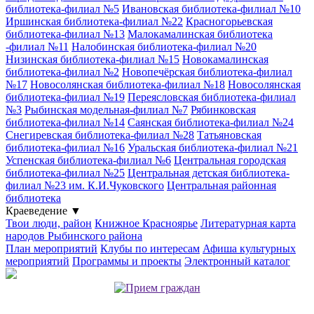
библиотека-филиал №5
Ивановская библиотека-филиал №10
Иршинская библиотека-филиал №22
Красногорьевская
библиотека-филиал №13
Малокамалинская библиотека
-филиал №11
Налобинская библиотека-филиал №20
Низинская библиотека-филиал №15
Новокамалинская
библиотека-филиал №2
Новопечёрская библиотека-филиал
№17
Новосолянская библиотека-филиал №18
Новосолянская
библиотека-филиал №19
Переясловская библиотека-филиал
№3
Рыбинская модельная-филиал №7
Рябинковская
библиотека-филиал №14
Саянская библиотека-филиал №24
Снегиревская библиотека-филиал №28
Татьяновская
библиотека-филиал №16
Уральская библиотека-филиал №21
Успенская библиотека-филиал №6
Центральная городская
библиотека-филиал №25
Центральная детская библиотека-
филиал №23 им. К.И.Чуковского
Центральная районная
библиотека
Краеведение
▼
Твои люди, район
Книжное Красноярье
Литературная карта
народов Рыбинского района
План мероприятий
Клубы по интересам
Афиша культурных
мероприятий
Программы и проекты
Электронный каталог