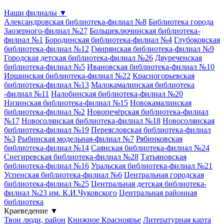
Наши филиалы
▼
Александровская библиотека-филиал №8
Библиотека города
Заозерного-филиал №27
Большеключинская библиотека-
филиал №1
Бородинская библиотека-филиал №4
Глубоковская
библиотека-филиал №12
Гмирянская библиотека-филиал №9
Городская детская библиотека-филиал №26
Двуреченская
библиотека-филиал №5
Ивановская библиотека-филиал №10
Иршинская библиотека-филиал №22
Красногорьевская
библиотека-филиал №13
Малокамалинская библиотека
-филиал №11
Налобинская библиотека-филиал №20
Низинская библиотека-филиал №15
Новокамалинская
библиотека-филиал №2
Новопечёрская библиотека-филиал
№17
Новосолянская библиотека-филиал №18
Новосолянская
библиотека-филиал №19
Переясловская библиотека-филиал
№3
Рыбинская модельная-филиал №7
Рябинковская
библиотека-филиал №14
Саянская библиотека-филиал №24
Снегиревская библиотека-филиал №28
Татьяновская
библиотека-филиал №16
Уральская библиотека-филиал №21
Успенская библиотека-филиал №6
Центральная городская
библиотека-филиал №25
Центральная детская библиотека-
филиал №23 им. К.И.Чуковского
Центральная районная
библиотека
Краеведение
▼
Твои люди, район
Книжное Красноярье
Литературная карта