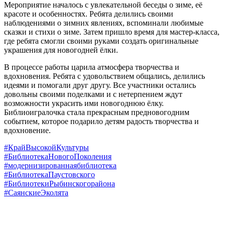
Мероприятие началось с увлекательной беседы о зиме, её
красоте и особенностях. Ребята делились своими
наблюдениями о зимних явлениях, вспоминали любимые
сказки и стихи о зиме. Затем пришло время для мастер-класса,
где ребята смогли своими руками создать оригинальные
украшения для новогодней ёлки.
В процессе работы царила атмосфера творчества и
вдохновения. Ребята с удовольствием общались, делились
идеями и помогали друг другу. Все участники остались
довольны своими поделками и с нетерпением ждут
возможности украсить ими новогоднюю ёлку.
Библиоигралочка стала прекрасным предновогодним
событием, которое подарило детям радость творчества и
вдохновение.
#КрайВысокойКультуры
#БиблиотекаНовогоПоколения
#модернизированнаябиблиотека
#БиблиотекаПаустовского
#БиблиотекиРыбинскогорайона
#СаянскиеЭколята