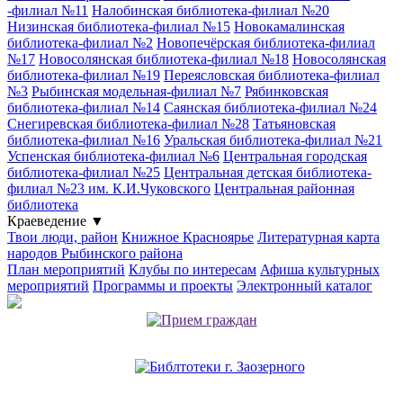
-филиал №11
Налобинская библиотека-филиал №20
Низинская библиотека-филиал №15
Новокамалинская
библиотека-филиал №2
Новопечёрская библиотека-филиал
№17
Новосолянская библиотека-филиал №18
Новосолянская
библиотека-филиал №19
Переясловская библиотека-филиал
№3
Рыбинская модельная-филиал №7
Рябинковская
библиотека-филиал №14
Саянская библиотека-филиал №24
Снегиревская библиотека-филиал №28
Татьяновская
библиотека-филиал №16
Уральская библиотека-филиал №21
Успенская библиотека-филиал №6
Центральная городская
библиотека-филиал №25
Центральная детская библиотека-
филиал №23 им. К.И.Чуковского
Центральная районная
библиотека
Краеведение
▼
Твои люди, район
Книжное Красноярье
Литературная карта
народов Рыбинского района
План мероприятий
Клубы по интересам
Афиша культурных
мероприятий
Программы и проекты
Электронный каталог