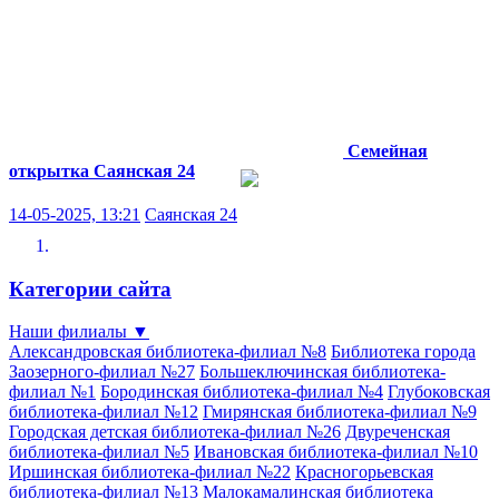
Семейная
открытка
Саянская 24
14-05-2025, 13:21
Саянская 24
Категории сайта
Наши филиалы
▼
Александровская библиотека-филиал №8
Библиотека города
Заозерного-филиал №27
Большеключинская библиотека-
филиал №1
Бородинская библиотека-филиал №4
Глубоковская
библиотека-филиал №12
Гмирянская библиотека-филиал №9
Городская детская библиотека-филиал №26
Двуреченская
библиотека-филиал №5
Ивановская библиотека-филиал №10
Иршинская библиотека-филиал №22
Красногорьевская
библиотека-филиал №13
Малокамалинская библиотека