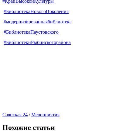
#КрайВысокойКультуры
#БиблиотекаНовогоПоколения
#модернизированнаябиблиотека
#БиблиотекаПаустовского
#БиблиотекиРыбинскогорайона
Саянская 24
/
Мероприятия
Похожие статьи