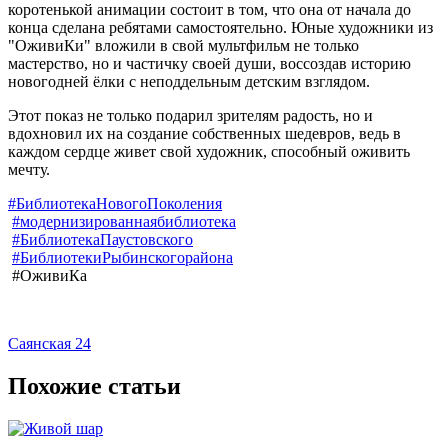
коротенькой анимации состоит в том, что она от начала до
конца сделана ребятами самостоятельно. Юные художники из
"ОживиКи" вложили в свой мультфильм не только
мастерство, но и частичку своей души, воссоздав историю
новогодней ёлки с неподдельным детским взглядом.
Этот показ не только подарил зрителям радость, но и
вдохновил их на создание собственных шедевров, ведь в
каждом сердце живет свой художник, способный оживить
мечту.
#БиблиотекаНовогоПоколения
#модернизированнаябиблиотека
#БиблиотекаПаустовского
#БиблиотекиРыбинскогорайона
#ОживиКа
Саянская 24
Похожие статьи