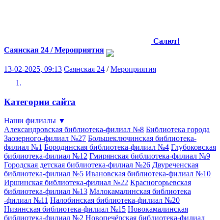
Салют!
Саянская 24 / Мероприятия
13-02-2025, 09:13
Саянская 24
/
Мероприятия
Категории сайта
Наши филиалы
▼
Александровская библиотека-филиал №8
Библиотека города
Заозерного-филиал №27
Большеключинская библиотека-
филиал №1
Бородинская библиотека-филиал №4
Глубоковская
библиотека-филиал №12
Гмирянская библиотека-филиал №9
Городская детская библиотека-филиал №26
Двуреченская
библиотека-филиал №5
Ивановская библиотека-филиал №10
Иршинская библиотека-филиал №22
Красногорьевская
библиотека-филиал №13
Малокамалинская библиотека
-филиал №11
Налобинская библиотека-филиал №20
Низинская библиотека-филиал №15
Новокамалинская
библиотека-филиал №2
Новопечёрская библиотека-филиал