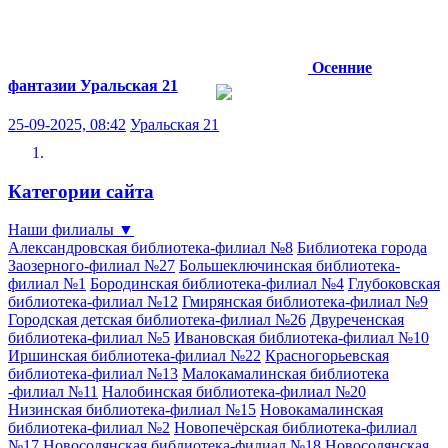
Осенние
фантазии
Уральская 21
25-09-2025, 08:42
Уральская 21
Категории сайта
Наши филиалы
▼
Александровская библиотека-филиал №8
Библиотека города
Заозерного-филиал №27
Большеключинская библиотека-
филиал №1
Бородинская библиотека-филиал №4
Глубоковская
библиотека-филиал №12
Гмирянская библиотека-филиал №9
Городская детская библиотека-филиал №26
Двуреченская
библиотека-филиал №5
Ивановская библиотека-филиал №10
Иршинская библиотека-филиал №22
Красногорьевская
библиотека-филиал №13
Малокамалинская библиотека
-филиал №11
Налобинская библиотека-филиал №20
Низинская библиотека-филиал №15
Новокамалинская
библиотека-филиал №2
Новопечёрская библиотека-филиал
№17
Новосолянская библиотека-филиал №18
Новосолянская