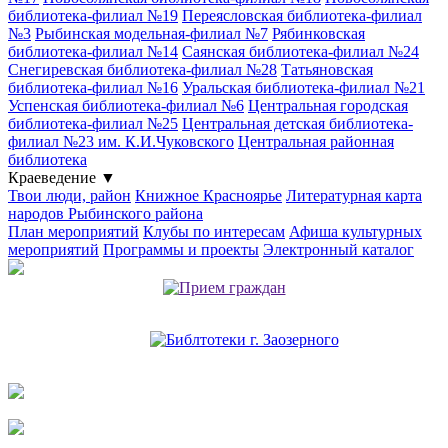
библиотека-филиал №19
Переясловская библиотека-филиал
№3
Рыбинская модельная-филиал №7
Рябинковская
библиотека-филиал №14
Саянская библиотека-филиал №24
Снегиревская библиотека-филиал №28
Татьяновская
библиотека-филиал №16
Уральская библиотека-филиал №21
Успенская библиотека-филиал №6
Центральная городская
библиотека-филиал №25
Центральная детская библиотека-
филиал №23 им. К.И.Чуковского
Центральная районная
библиотека
Краеведение
▼
Твои люди, район
Книжное Красноярье
Литературная карта
народов Рыбинского района
План мероприятий
Клубы по интересам
Афиша культурных
мероприятий
Программы и проекты
Электронный каталог