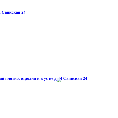
а
Саянская 24
 плотно, отдохни и в ус не дуй!
Саянская 24