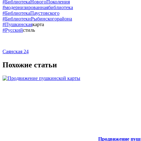
#БиблиотекаНовогоПоколения
#модернизированнаябиблиотека
#БиблиотекаПаустовского
#БиблиотекиРыбинскогорайона
#Пушкинская
карта
#Русский
стиль
Саянская 24
Похожие статьи
Продвижение пуш