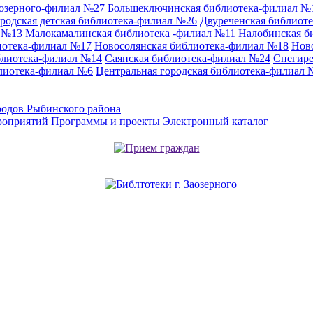
аозерного-филиал №27
Большеключинская библиотека-филиал №
родская детская библиотека-филиал №26
Двуреченская библиот
л №13
Малокамалинская библиотека -филиал №11
Налобинская б
иотека-филиал №17
Новосолянская библиотека-филиал №18
Нов
блиотека-филиал №14
Саянская библиотека-филиал №24
Снегире
лиотека-филиал №6
Центральная городская библиотека-филиал 
родов Рыбинского района
роприятий
Программы и проекты
Электронный каталог