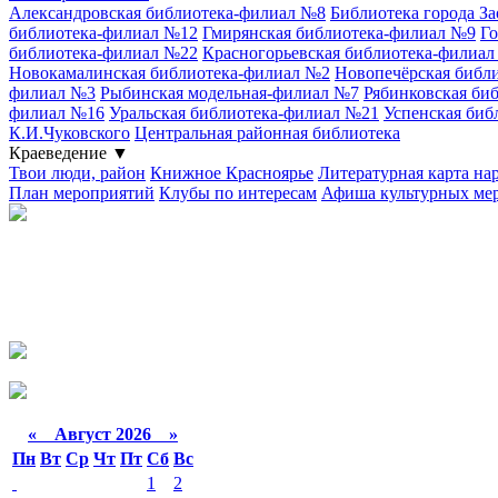
Александровская библиотека-филиал №8
Библиотека города З
библиотека-филиал №12
Гмирянская библиотека-филиал №9
Го
библиотека-филиал №22
Красногорьевская библиотека-филиа
Новокамалинская библиотека-филиал №2
Новопечёрская библ
филиал №3
Рыбинская модельная-филиал №7
Рябинковская би
филиал №16
Уральская библиотека-филиал №21
Успенская биб
К.И.Чуковского
Центральная районная библиотека
Краеведение
▼
Твои люди, район
Книжное Красноярье
Литературная карта на
План мероприятий
Клубы по интересам
Афиша культурных ме
«
Август 2026 »
Пн
Вт
Ср
Чт
Пт
Сб
Вс
1
2