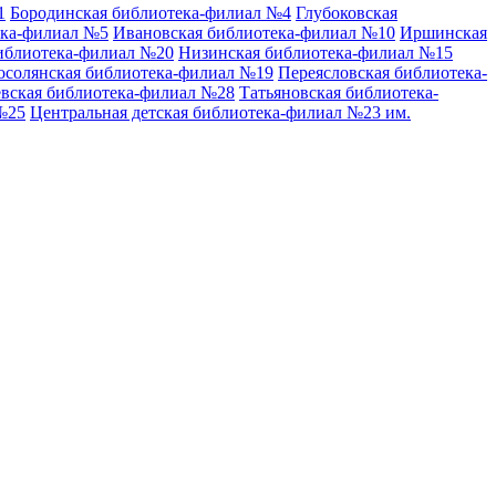
1
Бородинская библиотека-филиал №4
Глубоковская
ека-филиал №5
Ивановская библиотека-филиал №10
Иршинская
иблиотека-филиал №20
Низинская библиотека-филиал №15
осолянская библиотека-филиал №19
Переясловская библиотека-
вская библиотека-филиал №28
Татьяновская библиотека-
№25
Центральная детская библиотека-филиал №23 им.