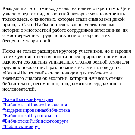
Каждый шаг этого «похода» был наполнен открытиями. Дети
узнали о редких видах растений, которые можно встретить
только здесь, о животных, которые стали символами дикой
природы Саян. Им были представлены увлекательные
истории о многолетней работе сотрудников заповедника, их
самоотверженном труде по изучению и охране этих
бесценных территорий.
Поход не только расширил кругозор участников, но и зародил
в них чувство ответственности перед природой, понимание
важности сохранения уникальных уголков родной земли для
будущих поколений. Празднование 50-летия заповедника
«Саяно-Шушенский» стало поводом для глубокого и
значимого диалога об экологии, который начался в стенах
библиотеки и, несомненно, продолжится в сердцах юных
исследователей.
#КрайВысокойКультуры
#БиблиотекаНовогоПоколения
#модернизированнаябиблиотека
#БиблиотекаПаустовского
#БиблиотекиРыбинскогоокруга
#Рыбинскийокруг