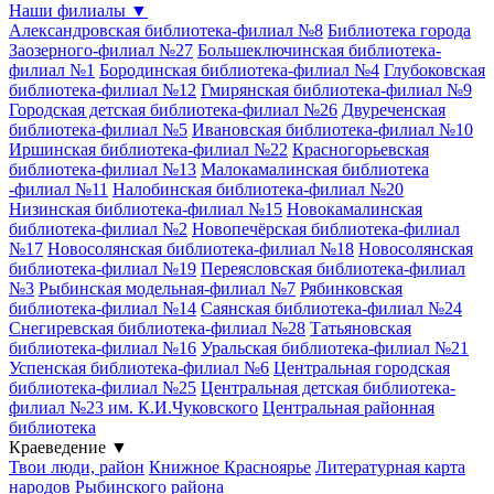
Наши филиалы
▼
Александровская библиотека-филиал №8
Библиотека города
Заозерного-филиал №27
Большеключинская библиотека-
филиал №1
Бородинская библиотека-филиал №4
Глубоковская
библиотека-филиал №12
Гмирянская библиотека-филиал №9
Городская детская библиотека-филиал №26
Двуреченская
библиотека-филиал №5
Ивановская библиотека-филиал №10
Иршинская библиотека-филиал №22
Красногорьевская
библиотека-филиал №13
Малокамалинская библиотека
-филиал №11
Налобинская библиотека-филиал №20
Низинская библиотека-филиал №15
Новокамалинская
библиотека-филиал №2
Новопечёрская библиотека-филиал
№17
Новосолянская библиотека-филиал №18
Новосолянская
библиотека-филиал №19
Переясловская библиотека-филиал
№3
Рыбинская модельная-филиал №7
Рябинковская
библиотека-филиал №14
Саянская библиотека-филиал №24
Снегиревская библиотека-филиал №28
Татьяновская
библиотека-филиал №16
Уральская библиотека-филиал №21
Успенская библиотека-филиал №6
Центральная городская
библиотека-филиал №25
Центральная детская библиотека-
филиал №23 им. К.И.Чуковского
Центральная районная
библиотека
Краеведение
▼
Твои люди, район
Книжное Красноярье
Литературная карта
народов Рыбинского района