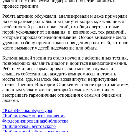
участники с интересом поддержали и быстро влились в
процесс тренинга.
Ребята активно обсуждали, анализировали и даже примеряли
на себя разные роли. Были затронуты вопросы, касающиеся
особенностей разных поколений, их общих черт, которые
порой ускользают от внимания, и, конечно же, тех различий,
которые порождают недопонимание. Особое внимание было
уделено разбору причин такого поведения родителей, которое
часто вызывает у детей недоумение или обиду.
Кульминацией тренинга стало изучение действенных техник,
позволяющих наладить диалог и добиться взаимопонимания.
Ребята учились формулировать свои мысли, слушать и
слышать собеседника, находить компромиссы и строить
мосты там, где, казалось бы, воздвигнуты неприступные
стены. Тренинг Виктории Станкевич стал не просто занятием,
а ценным уроком жизни, который поможет участникам
выстраивать гармоничные отношения с самыми близкими
людьми.
#КрайВысокойКультуры
#БиблиотекаНовогоПоколения
#модернизированнаябиблиотека
#БиблиотекаПаустовского
#БиблиотекиРыбинскогоОкруга