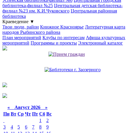
Успенская библиотека-филиал №6
Центральная городская
библиотека-филиал №25
Центральная детская библиотека-
филиал №23 им. К.И.Чуковского
Центральная районная
библиотека
Краеведение
▼
Твои люди, район
Книжное Красноярье
Литературная карта
народов Рыбинского района
План мероприятий
Клубы по интересам
Афиша культурных
мероприятий
Программы и проекты
Электронный каталог
«
Август 2026 »
Пн
Вт
Ср
Чт
Пт
Сб
Вс
1
2
3
4
5
6
7
8
9