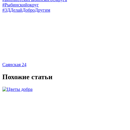
#Рыбинскийокруг
#3ДДелайДоброДругим
Саянская 24
Похожие статьи