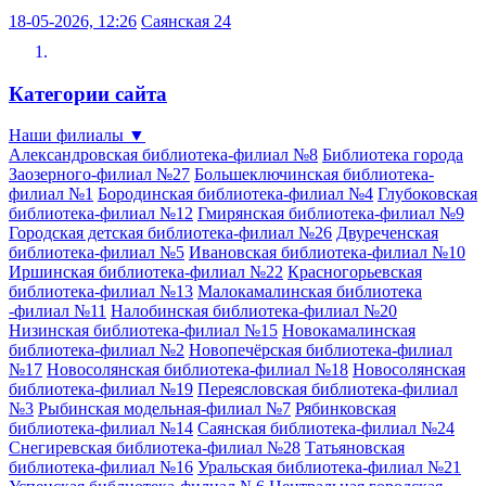
18-05-2026, 12:26
Саянская 24
Категории сайта
Наши филиалы
▼
Александровская библиотека-филиал №8
Библиотека города
Заозерного-филиал №27
Большеключинская библиотека-
филиал №1
Бородинская библиотека-филиал №4
Глубоковская
библиотека-филиал №12
Гмирянская библиотека-филиал №9
Городская детская библиотека-филиал №26
Двуреченская
библиотека-филиал №5
Ивановская библиотека-филиал №10
Иршинская библиотека-филиал №22
Красногорьевская
библиотека-филиал №13
Малокамалинская библиотека
-филиал №11
Налобинская библиотека-филиал №20
Низинская библиотека-филиал №15
Новокамалинская
библиотека-филиал №2
Новопечёрская библиотека-филиал
№17
Новосолянская библиотека-филиал №18
Новосолянская
библиотека-филиал №19
Переясловская библиотека-филиал
№3
Рыбинская модельная-филиал №7
Рябинковская
библиотека-филиал №14
Саянская библиотека-филиал №24
Снегиревская библиотека-филиал №28
Татьяновская
библиотека-филиал №16
Уральская библиотека-филиал №21