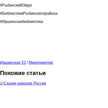
#РыбинскийОкруг
#БиблиотекиРыбинскогорайона
#Иршинскаябиблиотека
Иршинская 22
/
Мероприятия
Похожие статьи