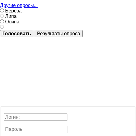
Другие опросы...
Берёза
Липа
Осина
Голосовать
Результаты опроса