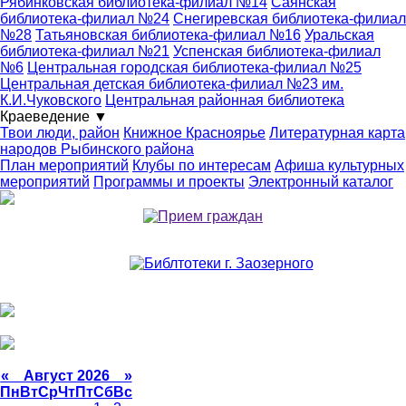
Рябинковская библиотека-филиал №14
Саянская
библиотека-филиал №24
Снегиревская библиотека-филиал
№28
Татьяновская библиотека-филиал №16
Уральская
библиотека-филиал №21
Успенская библиотека-филиал
№6
Центральная городская библиотека-филиал №25
Центральная детская библиотека-филиал №23 им.
К.И.Чуковского
Центральная районная библиотека
Краеведение
▼
Твои люди, район
Книжное Красноярье
Литературная карта
народов Рыбинского района
План мероприятий
Клубы по интересам
Афиша культурных
мероприятий
Программы и проекты
Электронный каталог
«
Август 2026 »
Пн
Вт
Ср
Чт
Пт
Сб
Вс