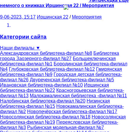
ЛитБеседка Еще
немного о книжках
Иршинская 22 / Мероприятия
9-06-2023, 15:17
Иршинская 22
/
Мероприятия
Категории сайта
Наши филиалы
▼
Александровская библиотека-филиал №8
Библиотека
города Заозерного-филиал №27
Большеключинская
библиотека-филиал №1
Бородинская библиотека-филиал
№4
Глубоковская библиотека-филиал №12
Гмирянская
библиотека-филиал №9
Городская детская библиотека-
филиал №26
Двуреченская библиотека-филиал №5
Ивановская библиотека-филиал №10
Иршинская
библиотека-филиал №22
Красногорьевская библиотека-
филиал №13
Малокамалинская библиотека -филиал №11
Налобинская библиотека-филиал №20
Низинская
библиотека-филиал №15
Новокамалинская библиотека-
филиал №2
Новопечёрская библиотека-филиал №17
Новосолянская библиотека-филиал №18
Новосолянская
библиотека-филиал №19
Переясловская библиотека-
филиал №3
Рыбинская модельная-филиал №7