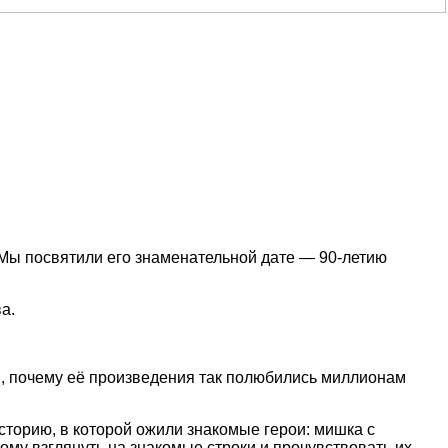
 Мы посвятили его знаменательной дате — 90‑летию
а.
хи, почему её произведения так полюбились миллионам
торию, в которой ожили знакомые герои: мишка с
ому взглянуть на знакомые строки и прочувствовать их