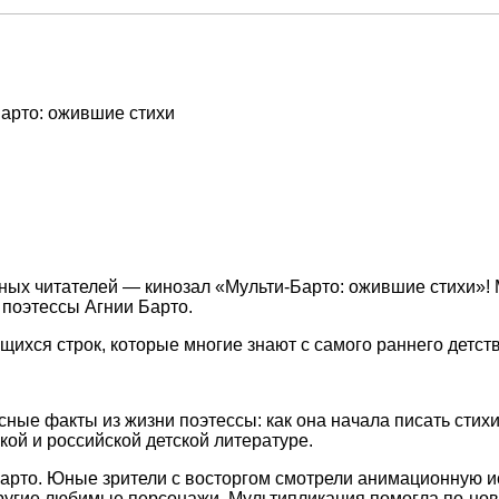
арто: ожившие стихи
ных читателей — кинозал «Мульти-Барто: ожившие стихи»!
 поэтессы Агнии Барто.
ихся строк, которые многие знают с самого раннего детств
сные факты из жизни поэтессы: как она начала писать сти
кой и российской детской литературе.
рто. Юные зрители с восторгом смотрели анимационную ис
 другие любимые персонажи. Мультипликация помогла по‑нов