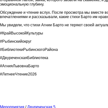
эмоциональную глубину.
Обсуждение и чтение вслух. После просмотра мы вместе вс
впечатлениями и рассказывали, какие стихи Барто им нрав
Мы увидели, что стихи Агнии Барто не теряют своей актуа
#КрайВысокойКультуры
#Рыбинскийокруг
#БиблиотекиРыбинскогоРайона
#ДвуреченскаяБиблиотека
#АгнияЛьвовнаБарто
#ЛетнееЧтение2026
Мероприятия
/
Двуреченская 5