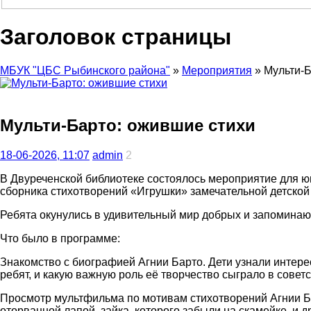
Заголовок страницы
МБУК "ЦБС Рыбинского района"
»
Мероприятия
» Мульти-Б
Мульти-Барто: ожившие стихи
18-06-2026, 11:07
admin
2
В Двуреченской библиотеке состоялось мероприятие для ю
сборника стихотворений «Игрушки» замечательной детской
Ребята окунулись в удивительный мир добрых и запоминающ
Что было в программе:
Знакомство с биографией Агнии Барто. Дети узнали интере
ребят, и какую важную роль её творчество сыграло в советс
Просмотр мультфильма по мотивам стихотворений Агнии Ба
оторванной лапой, зайка, которого забыли на скамейке, и