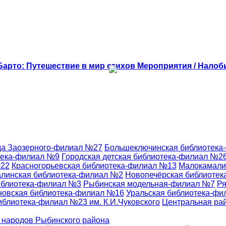
 Барто: Путешествие в мир стихов
Мероприятия / Налоб
да Заозерного-филиал №27
Большеключинская библиотека
тека-филиал №9
Городская детская библиотека-филиал №2
№22
Красногорьевская библиотека-филиал №13
Малокамали
линская библиотека-филиал №2
Новопечёрская библиоте
иблиотека-филиал №3
Рыбинская модельная-филиал №7
Ря
новская библиотека-филиал №16
Уральская библиотека-ф
иблиотека-филиал №23 им. К.И.Чуковского
Центральная ра
 народов Рыбинского района