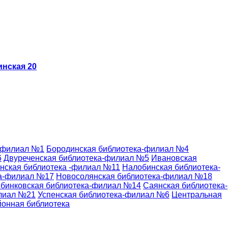
инская 20
-филиал №1
Бородинская библиотека-филиал №4
6
Двуреченская библиотека-филиал №5
Ивановская
нская библиотека -филиал №11
Налобинская библиотека-
ка-филиал №17
Новосолянская библиотека-филиал №18
бинковская библиотека-филиал №14
Саянская библиотека-
илиал №21
Успенская библиотека-филиал №6
Центральная
йонная библиотека