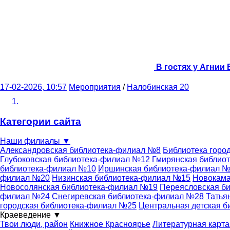
В гостях у Агнии
17-02-2026, 10:57
Мероприятия
/
Налобинская 20
Категории сайта
Наши филиалы
▼
Александровская библиотека-филиал №8
Библиотека горо
Глубоковская библиотека-филиал №12
Гмирянская библио
библиотека-филиал №10
Иршинская библиотека-филиал 
филиал №20
Низинская библиотека-филиал №15
Новокама
Новосолянская библиотека-филиал №19
Переясловская б
филиал №24
Снегиревская библиотека-филиал №28
Татья
городская библиотека-филиал №25
Центральная детская б
Краеведение
▼
Твои люди, район
Книжное Красноярье
Литературная карта