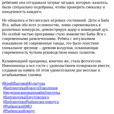
ребятами она отгадывала хитрые загадки, которые, казалось,
были специально подобраны, чтобы проверить смекалку и
находчивость каждого.
Не обошлось и без веселых игровых состязаний. Дети и Баба
Яга, забыв обо всех условностях, ловко соревновались в
различных конкурсах, демонстрируя задор и командный дух.
Но особой частью программы стало знакомство Бабы Яги с
современными развлечениями. Ребята с энтузиазмом
показывали ей современные танцы, это было поистине
уникальное зрелище – древняя колдунья, осваивающая
современность чутким руководством юных талантов.
Кульминацией праздника, конечно же, стала фотосессия.
Именинница и все гости с удовольствием позировали вместе,
создавая на память об этом удивительном дне веселые и
незабываемые снимки.
#КрайВысокойКультуры
#БиблиотекаНовогоПоколения
#модернизированнаябиблиотека
#БиблиотекаПаустовского
#БиблиотекиРыбинскогоокруга
#РыбинскийМО
#Рыбинскийокруг