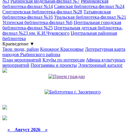
№3
Рыбинская модельная-филиал №7
Рябинковская
библиотека-филиал №14
Саянская библиотека-филиал №24
Снегиревская библиотека-филиал №28
Татьяновская
библиотека-филиал №16
Уральская библиотека-филиал №21
Успенская библиотека-филиал №6
Центральная городская
библиотека-филиал №25
Центральная детская библиотека-
филиал №23 им. К.И.Чуковского
Центральная районная
библиотека
Краеведение
▼
Твои люди, район
Книжное Красноярье
Литературная карта
народов Рыбинского района
План мероприятий
Клубы по интересам
Афиша культурных
мероприятий
Программы и проекты
Электронный каталог
«
Август 2026 »