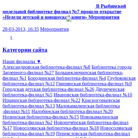
В Рыбинской
модельной библиотеке филиал №7 прошло открытие
«Недели детской и юношеской книги»
Мероприятия
28-03-2013, 16:35
Мероприятия
Категории сайта
Наши филиалы
▼
Александровская библиотека-филиал №8
Библиотека города
Заозерного-филиал №27
Большеключинская библиотека-
филиал №1
Бородинская библиотека-филиал №4
Глубоковская
библиотека-филиал №12
Гмирянская библиотека-филиал №9
Городская детская библиотека-филиал №26
Двуреченская
библиотека-филиал №5
Ивановская библиотека-филиал №10
Иршинская библиотека-филиал №22
Красногорьевская
библиотека-филиал №13
Малокамалинская библиотека
-филиал №11
Налобинская библиотека-филиал №20
Низинская библиотека-филиал №15
Новокамалинская
библиотека-филиал №2
Новопечёрская библиотека-филиал
№17
Новосолянская библиотека-филиал №18
Новосолянская
библиотека-филиал №19
Переясловская библиотека-филиал