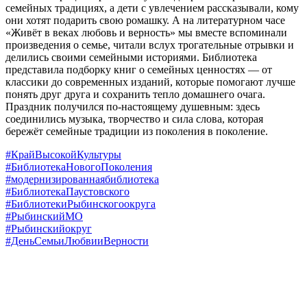
семейных традициях, а дети с увлечением рассказывали, кому
они хотят подарить свою ромашку. А на литературном часе
«Живёт в веках любовь и верность» мы вместе вспоминали
произведения о семье, читали вслух трогательные отрывки и
делились своими семейными историями. Библиотека
представила подборку книг о семейных ценностях — от
классики до современных изданий, которые помогают лучше
понять друг друга и сохранить тепло домашнего очага.
Праздник получился по-настоящему душевным: здесь
соединились музыка, творчество и сила слова, которая
бережёт семейные традиции из поколения в поколение.
#КрайВысокойКультуры
#БиблиотекаНовогоПоколения
#модернизированнаябиблиотека
#БиблиотекаПаустовского
#БиблиотекиРыбинскогоокруга
#РыбинскийМО
#Рыбинскийокруг
#ДеньСемьиЛюбвииВерности