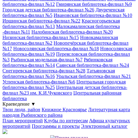
библиотека-филиал №12
Гмирянская библиотека-филиал №9
Городская детская библиотека-филиал №26
Двуреченская
библиотека-филиал №5
Ивановская библиотека-филиал №10
Иршинская библиотека-филиал №22
Красногорьевская
библиотека-филиал №13
Малокамалинская библиотека
-филиал №11
Налобинская библиотека-филиал №20
Низинская библиотека-филиал №15
Новокамалинская
библиотека-филиал №2
Новопечёрская библиотека-филиал
№17
Новосолянская библиотека-филиал №18
Новосолянская
библиотека-филиал №19
Переясловская библиотека-филиал
№3
Рыбинская модельная-филиал №7
Рябинковская
библиотека-филиал №14
Саянская библиотека-филиал №24
Снегиревская библиотека-филиал №28
Татьяновская
библиотека-филиал №16
Уральская библиотека-филиал №21
Успенская библиотека-филиал №6
Центральная городская
библиотека-филиал №25
Центральная детская библиотека-
филиал №23 им. К.И.Чуковского
Центральная районная
библиотека
Краеведение
▼
Твои люди, район
Книжное Красноярье
Литературная карта
народов Рыбинского района
План мероприятий
Клубы по интересам
Афиша культурных
мероприятий
Программы и проекты
Электронный каталог