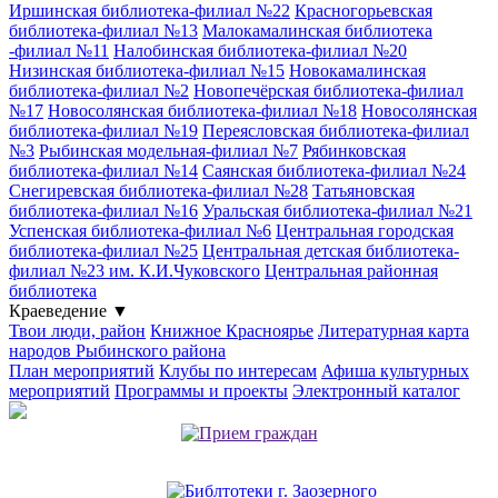
Иршинская библиотека-филиал №22
Красногорьевская
библиотека-филиал №13
Малокамалинская библиотека
-филиал №11
Налобинская библиотека-филиал №20
Низинская библиотека-филиал №15
Новокамалинская
библиотека-филиал №2
Новопечёрская библиотека-филиал
№17
Новосолянская библиотека-филиал №18
Новосолянская
библиотека-филиал №19
Переясловская библиотека-филиал
№3
Рыбинская модельная-филиал №7
Рябинковская
библиотека-филиал №14
Саянская библиотека-филиал №24
Снегиревская библиотека-филиал №28
Татьяновская
библиотека-филиал №16
Уральская библиотека-филиал №21
Успенская библиотека-филиал №6
Центральная городская
библиотека-филиал №25
Центральная детская библиотека-
филиал №23 им. К.И.Чуковского
Центральная районная
библиотека
Краеведение
▼
Твои люди, район
Книжное Красноярье
Литературная карта
народов Рыбинского района
План мероприятий
Клубы по интересам
Афиша культурных
мероприятий
Программы и проекты
Электронный каталог