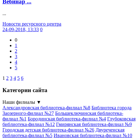
Вебинар ...
...
Новости ресурсного центра
24-09-2018, 13:33
0
0
1
2
3
4
5
1
2
3
4
5
6
Категории сайта
Наши филиалы
▼
Александровская библиотека-филиал №8
Библиотека города
Заозерного-филиал №27
Большеключинская библиотека-
филиал №1
Бородинская библиотека-филиал №4
Глубоковская
библиотека-филиал №12
Гмирянская библиотека-филиал №9
Городская детская библиотека-филиал №26
Двуреченская
библиотека-филиал №5
Ивановская библиотека-филиал №10