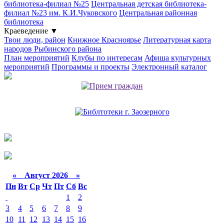
библиотека-филиал №25
Центральная детская библиотека-
филиал №23 им. К.И.Чуковского
Центральная районная
библиотека
Краеведение
▼
Твои люди, район
Книжное Красноярье
Литературная карта
народов Рыбинского района
План мероприятий
Клубы по интересам
Афиша культурных
мероприятий
Программы и проекты
Электронный каталог
«
Август 2026 »
Пн
Вт
Ср
Чт
Пт
Сб
Вс
1
2
3
4
5
6
7
8
9
10
11
12
13
14
15
16