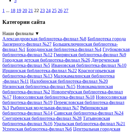
5
1
...
18
19
20
21
22
23
24
25
26
27
Категории сайта
Наши филиалы
▼
Александровская библиотека-филиал №8
Библиотека города
Заозерного-филиал №27
Большеключинская библиотека-
филиал №1
Бородинская библиотека-филиал №4
Глубоковская
библиотека-филиал №12
Гмирянская библиотека-филиал №9
Городская детская библиотека-филиал №26
Двуреченская
библиотека-филиал №5
Ивановская библиотека-филиал №10
Иршинская библиотека-филиал №22
Красногорьевская
библиотека-филиал №13
Малокамалинская библиотека
-филиал №11
Налобинская библиотека-филиал №20
Низинская библиотека-филиал №15
Новокамалинская
библиотека-филиал №2
Новопечёрская библиотека-филиал
№17
Новосолянская библиотека-филиал №18
Новосолянская
библиотека-филиал №19
Переясловская библиотека-филиал
№3
Рыбинская модельная-филиал №7
Рябинковская
библиотека-филиал №14
Саянская библиотека-филиал №24
Снегиревская библиотека-филиал №28
Татьяновская
библиотека-филиал №16
Уральская библиотека-филиал №21
Успенская библиотека-филиал №6
Центральная городская