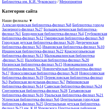
Библиотека им. К.И. Чуковского
/
Мероприятия
Категории сайта
Наши филиалы
▼
Александровская библиотека-филиал №8
Библиотека города
Заозерного-филиал №27
Большеключинская библиотека-
филиал №1
Бородинская библиотека-филиал №4
Глубоковская
библиотека-филиал №12
Гмирянская библиотека-филиал №9
Городская детская библиотека-филиал №26
Двуреченская
библиотека-филиал №5
Ивановская библиотека-филиал №10
Иршинская библиотека-филиал №22
Красногорьевская
библиотека-филиал №13
Малокамалинская библиотека
-филиал №11
Налобинская библиотека-филиал №20
Низинская библиотека-филиал №15
Новокамалинская
библиотека-филиал №2
Новопечёрская библиотека-филиал
№17
Новосолянская библиотека-филиал №18
Новосолянская
библиотека-филиал №19
Переясловская библиотека-филиал
№3
Рыбинская модельная-филиал №7
Рябинковская
библиотека-филиал №14
Саянская библиотека-филиал №24
Снегиревская библиотека-филиал №28
Татьяновская
библиотека-филиал №16
Уральская библиотека-филиал №21
Успенская библиотека-филиал №6
Центральная городская
библиотека-филиал №25
Центральная детская библиотека-
филиал №23 им. К.И.Чуковского
Центральная районная