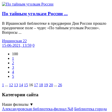
По тайным уголкам России ...
В Иршинской библиотеке в преддверии Дня России прошло
праздничное поле – чудес «По тайным уголкам России».
Вопросы ...
Иршинская 22
15-06-2021, 13:59
0
100
1
2
3
4
5
1
...
12
13
14
15
16
17
18
19
20
...
26
Категории сайта
Наши филиалы
▼
Александровская библиотека-филиал №8
Библиотека города