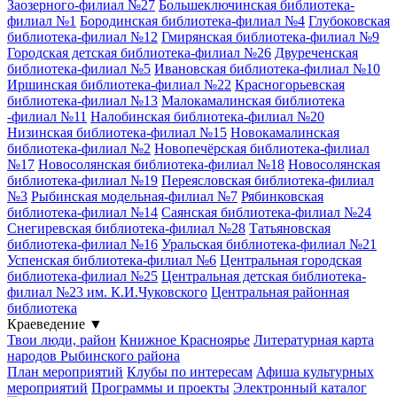
Заозерного-филиал №27
Большеключинская библиотека-
филиал №1
Бородинская библиотека-филиал №4
Глубоковская
библиотека-филиал №12
Гмирянская библиотека-филиал №9
Городская детская библиотека-филиал №26
Двуреченская
библиотека-филиал №5
Ивановская библиотека-филиал №10
Иршинская библиотека-филиал №22
Красногорьевская
библиотека-филиал №13
Малокамалинская библиотека
-филиал №11
Налобинская библиотека-филиал №20
Низинская библиотека-филиал №15
Новокамалинская
библиотека-филиал №2
Новопечёрская библиотека-филиал
№17
Новосолянская библиотека-филиал №18
Новосолянская
библиотека-филиал №19
Переясловская библиотека-филиал
№3
Рыбинская модельная-филиал №7
Рябинковская
библиотека-филиал №14
Саянская библиотека-филиал №24
Снегиревская библиотека-филиал №28
Татьяновская
библиотека-филиал №16
Уральская библиотека-филиал №21
Успенская библиотека-филиал №6
Центральная городская
библиотека-филиал №25
Центральная детская библиотека-
филиал №23 им. К.И.Чуковского
Центральная районная
библиотека
Краеведение
▼
Твои люди, район
Книжное Красноярье
Литературная карта
народов Рыбинского района
План мероприятий
Клубы по интересам
Афиша культурных
мероприятий
Программы и проекты
Электронный каталог