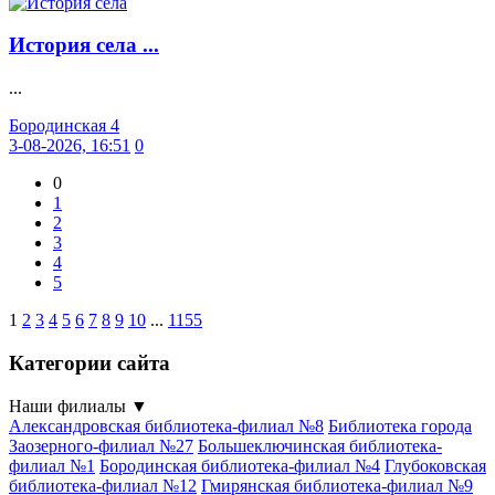
История села ...
...
Бородинская 4
3-08-2026, 16:51
0
0
1
2
3
4
5
1
2
3
4
5
6
7
8
9
10
...
1155
Категории сайта
Наши филиалы
▼
Александровская библиотека-филиал №8
Библиотека города
Заозерного-филиал №27
Большеключинская библиотека-
филиал №1
Бородинская библиотека-филиал №4
Глубоковская
библиотека-филиал №12
Гмирянская библиотека-филиал №9