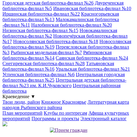
Городская детская библиотека-филиал №26
Двуреченская
библиотека-филиал №5
Ивановская библиотека-филиал №10
Иршинская библиотека-филиал №22
Красногорьевская
библиотека-филиал №13
Малокамалинская библиотека
-филиал №11
Налобинская библиотека-филиал №20
Низинская библиотека-филиал №15
Новокамалинская
библиотека-филиал №2
Новопечёрская библиотека-филиал
№17
Новосолянская библиотека-филиал №18
Новосолянская
библиотека-филиал №19
Переясловская библиотека-филиал
№3
Рыбинская модельная-филиал №7
Рябинковская
библиотека-филиал №14
Саянская библиотека-филиал №24
Снегиревская библиотека-филиал №28
Татьяновская
библиотека-филиал №16
Уральская библиотека-филиал №21
Успенская библиотека-филиал №6
Центральная городская
библиотека-филиал №25
Центральная детская библиотека-
филиал №23 им. К.И.Чуковского
Центральная районная
библиотека
Краеведение
▼
Твои люди, район
Книжное Красноярье
Литературная карта
народов Рыбинского района
План мероприятий
Клубы по интересам
Афиша культурных
мероприятий
Программы и проекты
Электронный каталог