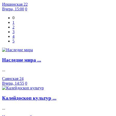
Иршинская 22
Вчера, 15:00
0
0
1
2
3
4
5
Наследие мира ...
...
Саянская 24
Вчера, 14:55
0
Калейдоскоп культур ...
...