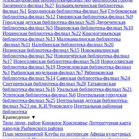
Заозерного-филиал №27
Большеключинская библиотека-
филиал №1
Бородинская библиотека-филиал №4
Глубоковская
библиотека-филиал №12
Гмирянская библиотека-филиал №9
Городская детская библиотека-филиал №26
Двуреченская
библиотека-филиал №5
Ивановская библиотека-филиал №10
Иршинская библиотека-филиал №22
Красногорьевская
библиотека-филиал №13
Малокамалинская библиотека
-филиал №11
Налобинская библиотека-филиал №20
Низинская библиотека-филиал №15
Новокамалинская
библиотека-филиал №2
Новопечёрская библиотека-филиал
№17
Новосолянская библиотека-филиал №18
Новосолянская
библиотека-филиал №19
Переясловская библиотека-филиал
№3
Рыбинская модельная-филиал №7
Рябинковская
библиотека-филиал №14
Саянская библиотека-филиал №24
Снегиревская библиотека-филиал №28
Татьяновская
библиотека-филиал №16
Уральская библиотека-филиал №21
Успенская библиотека-филиал №6
Центральная городская
библиотека-филиал №25
Центральная детская библиотека-
филиал №23 им. К.И.Чуковского
Центральная районная
библиотека
Краеведение
▼
Твои люди, район
Книжное Красноярье
Литературная карта
народов Рыбинского района
План мероприятий
Клубы по интересам
Афиша культурных