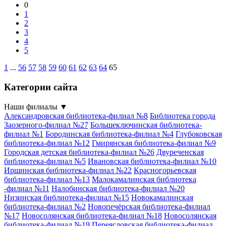
0
1
2
3
4
5
1
...
56
57
58
59
60
61
62
63
64
65
Категории сайта
Наши филиалы
▼
Александровская библиотека-филиал №8
Библиотека города
Заозерного-филиал №27
Большеключинская библиотека-
филиал №1
Бородинская библиотека-филиал №4
Глубоковская
библиотека-филиал №12
Гмирянская библиотека-филиал №9
Городская детская библиотека-филиал №26
Двуреченская
библиотека-филиал №5
Ивановская библиотека-филиал №10
Иршинская библиотека-филиал №22
Красногорьевская
библиотека-филиал №13
Малокамалинская библиотека
-филиал №11
Налобинская библиотека-филиал №20
Низинская библиотека-филиал №15
Новокамалинская
библиотека-филиал №2
Новопечёрская библиотека-филиал
№17
Новосолянская библиотека-филиал №18
Новосолянская
библиотека-филиал №19
Переясловская библиотека-филиал