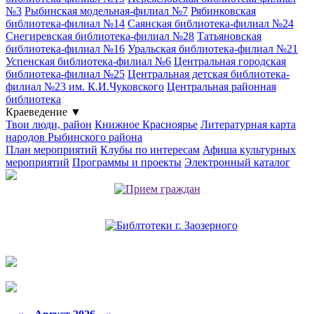
№3
Рыбинская модельная-филиал №7
Рябинковская
библиотека-филиал №14
Саянская библиотека-филиал №24
Снегиревская библиотека-филиал №28
Татьяновская
библиотека-филиал №16
Уральская библиотека-филиал №21
Успенская библиотека-филиал №6
Центральная городская
библиотека-филиал №25
Центральная детская библиотека-
филиал №23 им. К.И.Чуковского
Центральная районная
библиотека
Краеведение
▼
Твои люди, район
Книжное Красноярье
Литературная карта
народов Рыбинского района
План мероприятий
Клубы по интересам
Афиша культурных
мероприятий
Программы и проекты
Электронный каталог