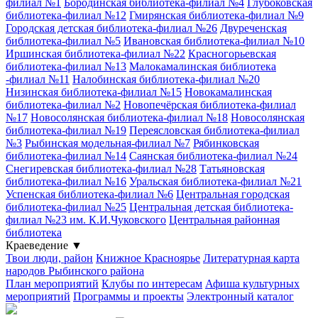
филиал №1
Бородинская библиотека-филиал №4
Глубоковская
библиотека-филиал №12
Гмирянская библиотека-филиал №9
Городская детская библиотека-филиал №26
Двуреченская
библиотека-филиал №5
Ивановская библиотека-филиал №10
Иршинская библиотека-филиал №22
Красногорьевская
библиотека-филиал №13
Малокамалинская библиотека
-филиал №11
Налобинская библиотека-филиал №20
Низинская библиотека-филиал №15
Новокамалинская
библиотека-филиал №2
Новопечёрская библиотека-филиал
№17
Новосолянская библиотека-филиал №18
Новосолянская
библиотека-филиал №19
Переясловская библиотека-филиал
№3
Рыбинская модельная-филиал №7
Рябинковская
библиотека-филиал №14
Саянская библиотека-филиал №24
Снегиревская библиотека-филиал №28
Татьяновская
библиотека-филиал №16
Уральская библиотека-филиал №21
Успенская библиотека-филиал №6
Центральная городская
библиотека-филиал №25
Центральная детская библиотека-
филиал №23 им. К.И.Чуковского
Центральная районная
библиотека
Краеведение
▼
Твои люди, район
Книжное Красноярье
Литературная карта
народов Рыбинского района
План мероприятий
Клубы по интересам
Афиша культурных
мероприятий
Программы и проекты
Электронный каталог