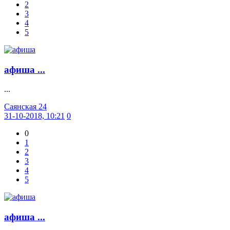
2
3
4
5
афиша ...
...
Саянская 24
31-10-2018, 10:21
0
0
1
2
3
4
5
афиша ...