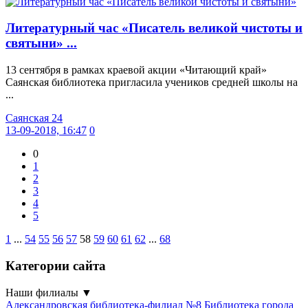
Литературный час «Писатель великой чистоты и
святыни» ...
13 сентября в рамках краевой акции «Читающий край»
Саянская библиотека пригласила учеников средней школы на
...
Саянская 24
13-09-2018, 16:47
0
0
1
2
3
4
5
1
...
54
55
56
57
58
59
60
61
62
...
68
Категории сайта
Наши филиалы
▼
Александровская библиотека-филиал №8
Библиотека города