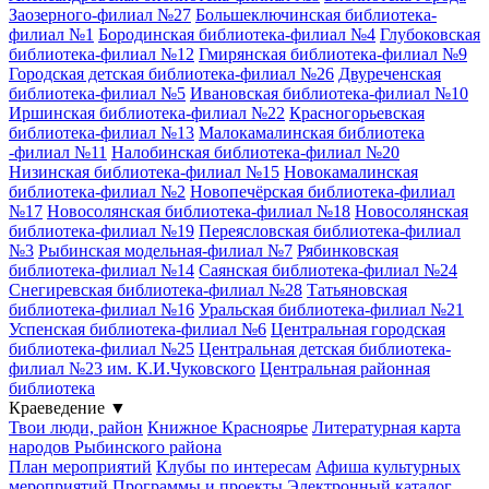
Заозерного-филиал №27
Большеключинская библиотека-
филиал №1
Бородинская библиотека-филиал №4
Глубоковская
библиотека-филиал №12
Гмирянская библиотека-филиал №9
Городская детская библиотека-филиал №26
Двуреченская
библиотека-филиал №5
Ивановская библиотека-филиал №10
Иршинская библиотека-филиал №22
Красногорьевская
библиотека-филиал №13
Малокамалинская библиотека
-филиал №11
Налобинская библиотека-филиал №20
Низинская библиотека-филиал №15
Новокамалинская
библиотека-филиал №2
Новопечёрская библиотека-филиал
№17
Новосолянская библиотека-филиал №18
Новосолянская
библиотека-филиал №19
Переясловская библиотека-филиал
№3
Рыбинская модельная-филиал №7
Рябинковская
библиотека-филиал №14
Саянская библиотека-филиал №24
Снегиревская библиотека-филиал №28
Татьяновская
библиотека-филиал №16
Уральская библиотека-филиал №21
Успенская библиотека-филиал №6
Центральная городская
библиотека-филиал №25
Центральная детская библиотека-
филиал №23 им. К.И.Чуковского
Центральная районная
библиотека
Краеведение
▼
Твои люди, район
Книжное Красноярье
Литературная карта
народов Рыбинского района
План мероприятий
Клубы по интересам
Афиша культурных
мероприятий
Программы и проекты
Электронный каталог