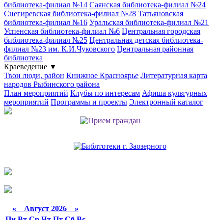
библиотека-филиал №14
Саянская библиотека-филиал №24
Снегиревская библиотека-филиал №28
Татьяновская
библиотека-филиал №16
Уральская библиотека-филиал №21
Успенская библиотека-филиал №6
Центральная городская
библиотека-филиал №25
Центральная детская библиотека-
филиал №23 им. К.И.Чуковского
Центральная районная
библиотека
Краеведение
▼
Твои люди, район
Книжное Красноярье
Литературная карта
народов Рыбинского района
План мероприятий
Клубы по интересам
Афиша культурных
мероприятий
Программы и проекты
Электронный каталог
«
Август 2026 »
Пн
Вт
Ср
Чт
Пт
Сб
Вс