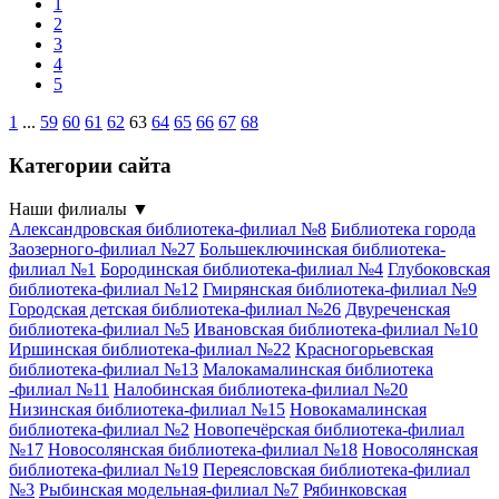
1
2
3
4
5
1
...
59
60
61
62
63
64
65
66
67
68
Категории сайта
Наши филиалы
▼
Александровская библиотека-филиал №8
Библиотека города
Заозерного-филиал №27
Большеключинская библиотека-
филиал №1
Бородинская библиотека-филиал №4
Глубоковская
библиотека-филиал №12
Гмирянская библиотека-филиал №9
Городская детская библиотека-филиал №26
Двуреченская
библиотека-филиал №5
Ивановская библиотека-филиал №10
Иршинская библиотека-филиал №22
Красногорьевская
библиотека-филиал №13
Малокамалинская библиотека
-филиал №11
Налобинская библиотека-филиал №20
Низинская библиотека-филиал №15
Новокамалинская
библиотека-филиал №2
Новопечёрская библиотека-филиал
№17
Новосолянская библиотека-филиал №18
Новосолянская
библиотека-филиал №19
Переясловская библиотека-филиал
№3
Рыбинская модельная-филиал №7
Рябинковская