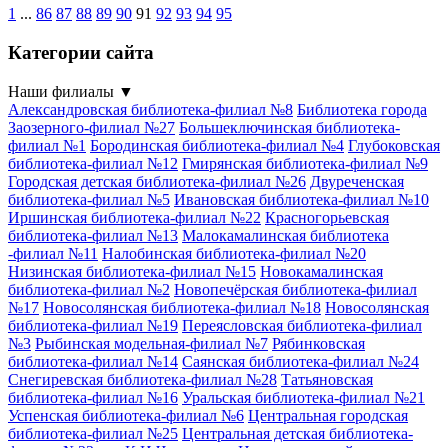
1
...
86
87
88
89
90
91
92
93
94
95
Категории сайта
Наши филиалы
▼
Александровская библиотека-филиал №8
Библиотека города
Заозерного-филиал №27
Большеключинская библиотека-
филиал №1
Бородинская библиотека-филиал №4
Глубоковская
библиотека-филиал №12
Гмирянская библиотека-филиал №9
Городская детская библиотека-филиал №26
Двуреченская
библиотека-филиал №5
Ивановская библиотека-филиал №10
Иршинская библиотека-филиал №22
Красногорьевская
библиотека-филиал №13
Малокамалинская библиотека
-филиал №11
Налобинская библиотека-филиал №20
Низинская библиотека-филиал №15
Новокамалинская
библиотека-филиал №2
Новопечёрская библиотека-филиал
№17
Новосолянская библиотека-филиал №18
Новосолянская
библиотека-филиал №19
Переясловская библиотека-филиал
№3
Рыбинская модельная-филиал №7
Рябинковская
библиотека-филиал №14
Саянская библиотека-филиал №24
Снегиревская библиотека-филиал №28
Татьяновская
библиотека-филиал №16
Уральская библиотека-филиал №21
Успенская библиотека-филиал №6
Центральная городская
библиотека-филиал №25
Центральная детская библиотека-