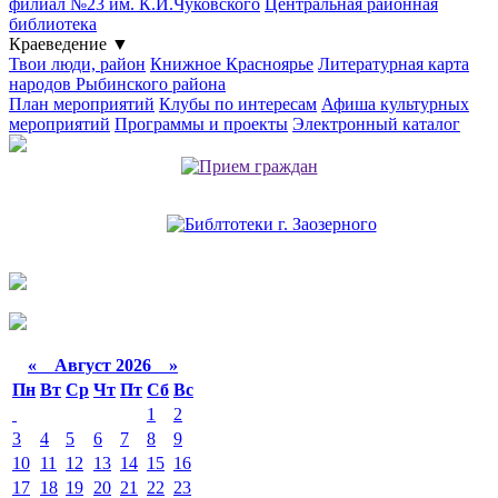
филиал №23 им. К.И.Чуковского
Центральная районная
библиотека
Краеведение
▼
Твои люди, район
Книжное Красноярье
Литературная карта
народов Рыбинского района
План мероприятий
Клубы по интересам
Афиша культурных
мероприятий
Программы и проекты
Электронный каталог
«
Август 2026 »
Пн
Вт
Ср
Чт
Пт
Сб
Вс
1
2
3
4
5
6
7
8
9
10
11
12
13
14
15
16
17
18
19
20
21
22
23