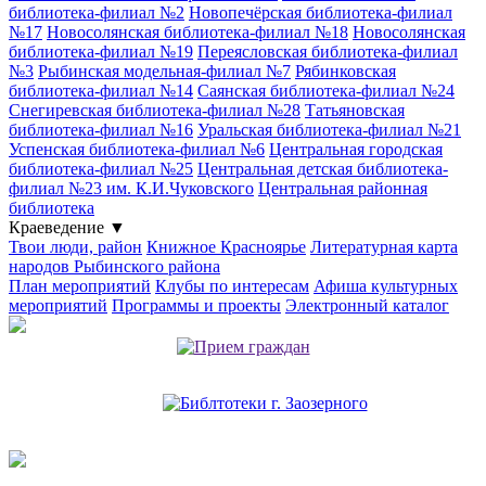
библиотека-филиал №2
Новопечёрская библиотека-филиал
№17
Новосолянская библиотека-филиал №18
Новосолянская
библиотека-филиал №19
Переясловская библиотека-филиал
№3
Рыбинская модельная-филиал №7
Рябинковская
библиотека-филиал №14
Саянская библиотека-филиал №24
Снегиревская библиотека-филиал №28
Татьяновская
библиотека-филиал №16
Уральская библиотека-филиал №21
Успенская библиотека-филиал №6
Центральная городская
библиотека-филиал №25
Центральная детская библиотека-
филиал №23 им. К.И.Чуковского
Центральная районная
библиотека
Краеведение
▼
Твои люди, район
Книжное Красноярье
Литературная карта
народов Рыбинского района
План мероприятий
Клубы по интересам
Афиша культурных
мероприятий
Программы и проекты
Электронный каталог