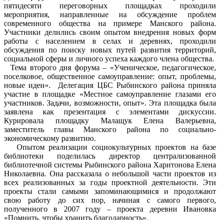
пятидесяти переговорных площадках проходили
мероприятия, направленные на обсуждение проблем
современного общества на примере Манского района.
Участники делились своим опытом внедрения новых форм
работы с населением в селах и деревнях, проходили
обсуждения по поиску новых путей развития территорий,
социальной сферы и личного успеха каждого члена общества.
Тема второго дня форума – «Ученическое, педагогическое,
поселковое, общественное самоуправление: опыт, проблемы,
новые идеи». Делегация ЦБС Рыбинского района приняла
участие в площадке «Местное самоуправление глазами его
участников. Задачи, возможности, опыт». Эта площадка была
заявлена как презентация с элементами дискуссии.
Курировала площадку Малащук Елена Валерьевна,
заместитель главы Манского района по социально-
экономическому развитию.
Опытом реализации социокультурных проектов на базе
библиотеки поделилась директор централизованной
библиотечной системы Рыбинского района Харитонова Елена
Николаевна. Она рассказала о небольшой части проектов из
всех реализованных за годы проектной деятельности. Эти
проекты стали самыми запоминающимися и продолжают
свою работу до сих пор, начиная с самого первого,
полученного в 2007 году – проекта деревни Ивановка
«Помнить, чтобы хранить благодарность».