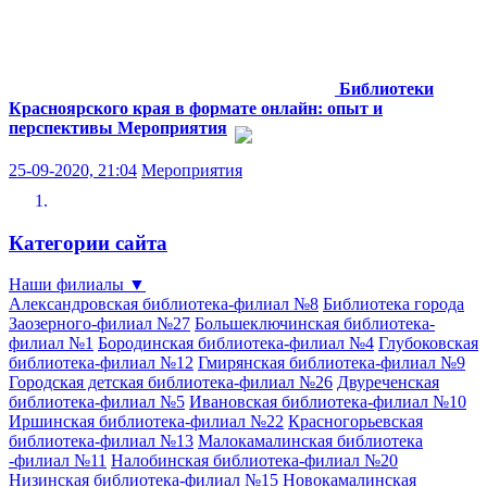
Библиотеки
Красноярского края в формате онлайн: опыт и
перспективы
Мероприятия
25-09-2020, 21:04
Мероприятия
Категории сайта
Наши филиалы
▼
Александровская библиотека-филиал №8
Библиотека города
Заозерного-филиал №27
Большеключинская библиотека-
филиал №1
Бородинская библиотека-филиал №4
Глубоковская
библиотека-филиал №12
Гмирянская библиотека-филиал №9
Городская детская библиотека-филиал №26
Двуреченская
библиотека-филиал №5
Ивановская библиотека-филиал №10
Иршинская библиотека-филиал №22
Красногорьевская
библиотека-филиал №13
Малокамалинская библиотека
-филиал №11
Налобинская библиотека-филиал №20
Низинская библиотека-филиал №15
Новокамалинская