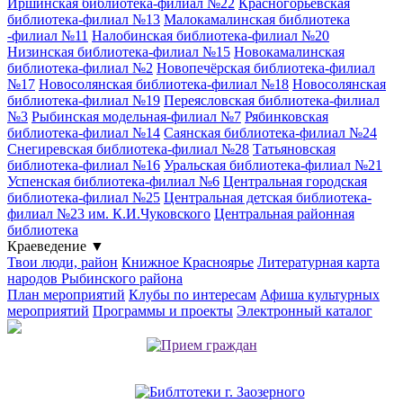
Иршинская библиотека-филиал №22
Красногорьевская
библиотека-филиал №13
Малокамалинская библиотека
-филиал №11
Налобинская библиотека-филиал №20
Низинская библиотека-филиал №15
Новокамалинская
библиотека-филиал №2
Новопечёрская библиотека-филиал
№17
Новосолянская библиотека-филиал №18
Новосолянская
библиотека-филиал №19
Переясловская библиотека-филиал
№3
Рыбинская модельная-филиал №7
Рябинковская
библиотека-филиал №14
Саянская библиотека-филиал №24
Снегиревская библиотека-филиал №28
Татьяновская
библиотека-филиал №16
Уральская библиотека-филиал №21
Успенская библиотека-филиал №6
Центральная городская
библиотека-филиал №25
Центральная детская библиотека-
филиал №23 им. К.И.Чуковского
Центральная районная
библиотека
Краеведение
▼
Твои люди, район
Книжное Красноярье
Литературная карта
народов Рыбинского района
План мероприятий
Клубы по интересам
Афиша культурных
мероприятий
Программы и проекты
Электронный каталог