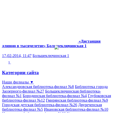
«Дистанция
длиною в тысячелетие»
Большеключинская 1
17-02-2014, 11:47
Большеключинская 1
Категории сайта
Наши филиалы
▼
Александровская библиотека-филиал №8
Библиотека города
Заозерного-филиал №27
Большеключинская библиотека-
филиал №1
Бородинская библиотека-филиал №4
Глубоковская
библиотека-филиал №12
Гмирянская библиотека-филиал №9
Городская детская библиотека-филиал №26
Двуреченская
библиотека-филиал №5
Ивановская библиотека-филиал №10