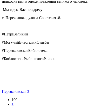
прикоснуться к эпохе правления великого человека.
Мы ждем Вас по адресу:
с. Переясловка, улица Советская -8.
#ПетрIВеликий
#МогучийВластелинСудьбы
#ПереясловскаяБиблиотека
#БиблиотекиРыбинскогоРайона
Переясловская 3
100
1