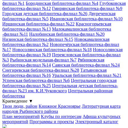
филиал №1
Бородинская библиотека-филиал №4
Глубоковская
библиотека-филиал №12
Гмирянская библиотека-филиал №9
Городская детская библиотека-филиал №26
Двуреченская
библиотека-филиал №5
Ивановская библиотека-филиал №10
Иршинская библиотека-филиал №22
Красногорьевская
библиотека-филиал №13
Малокамалинская библиотека
-филиал №11
Налобинская библиотека-филиал №20
Низинская библиотека-филиал №15
Новокамалинская
библиотека-филиал №2
Новопечёрская библиотека-филиал
№17
Новосолянская библиотека-филиал №18
Новосолянская
библиотека-филиал №19
Переясловская библиотека-филиал
№3
Рыбинская модельная-филиал №7
Рябинковская
библиотека-филиал №14
Саянская библиотека-филиал №24
Снегиревская библиотека-филиал №28
Татьяновская
библиотека-филиал №16
Уральская библиотека-филиал №21
Успенская библиотека-филиал №6
Центральная городская
библиотека-филиал №25
Центральная детская библиотека-
филиал №23 им. К.И.Чуковского
Центральная районная
библиотека
Краеведение
▼
Твои люди, район
Книжное Красноярье
Литературная карта
народов Рыбинского района
План мероприятий
Клубы по интересам
Афиша культурных
мероприятий
Программы и проекты
Электронный каталог