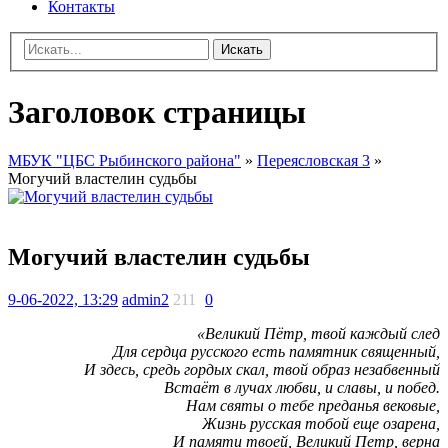
Контакты
Искать
Заголовок страницы
МБУК "ЦБС Рыбинского района"
»
Переясловская 3
»
Могучий властелин судьбы
Могучий властелин судьбы
9-06-2022, 13:29
admin2
211
0
«Великий Пётр, твой каждый след
Для сердца русского есть памятник священный,
И здесь, средь гордых скал, твой образ незабвенный
Встаёт в лучах любви, и славы, и побед.
Нам святы о тебе преданья вековые,
Жизнь русская тобой еще озарена,
И памяти твоей, Великий Петр, верна