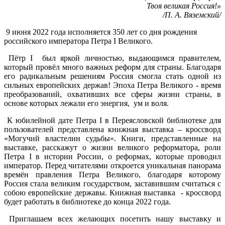
Твоя великая Россия!»
/П. А. Вяземский/
9 июня 2022 года исполняется 350 лет со дня рождения
российского императора Петра I Великого.
Пётр I был яркой личностью, выдающимся правителем,
который провёл много важных реформ для страны. Благодаря
его радикальным решениям Россия смогла стать одной из
сильных европейских держав! Эпоха Петра Великого - время
преобразований, охвативших все сферы жизни страны, в
основе которых лежали его энергия, ум и воля.
К юбилейной дате Петра I в Переясловской библиотеке для
пользователей представлена книжная выставка – кроссворд
«Могучий властелин судьбы». Книги, представленные на
выставке, расскажут о жизни великого реформатора, роли
Петра I в истории России, о реформах, которые проводил
император. Перед читателями откроется уникальная панорама
времён правления Петра Великого, благодаря которому
Россия стала великим государством, заставившим считаться с
собою европейские державы. Книжная выставка - кроссворд
будет работать в библиотеке до конца 2022 года.
Приглашаем всех желающих посетить нашу выставку и