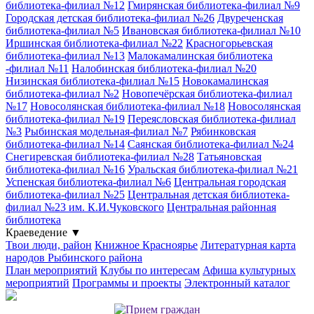
библиотека-филиал №12
Гмирянская библиотека-филиал №9
Городская детская библиотека-филиал №26
Двуреченская
библиотека-филиал №5
Ивановская библиотека-филиал №10
Иршинская библиотека-филиал №22
Красногорьевская
библиотека-филиал №13
Малокамалинская библиотека
-филиал №11
Налобинская библиотека-филиал №20
Низинская библиотека-филиал №15
Новокамалинская
библиотека-филиал №2
Новопечёрская библиотека-филиал
№17
Новосолянская библиотека-филиал №18
Новосолянская
библиотека-филиал №19
Переясловская библиотека-филиал
№3
Рыбинская модельная-филиал №7
Рябинковская
библиотека-филиал №14
Саянская библиотека-филиал №24
Снегиревская библиотека-филиал №28
Татьяновская
библиотека-филиал №16
Уральская библиотека-филиал №21
Успенская библиотека-филиал №6
Центральная городская
библиотека-филиал №25
Центральная детская библиотека-
филиал №23 им. К.И.Чуковского
Центральная районная
библиотека
Краеведение
▼
Твои люди, район
Книжное Красноярье
Литературная карта
народов Рыбинского района
План мероприятий
Клубы по интересам
Афиша культурных
мероприятий
Программы и проекты
Электронный каталог