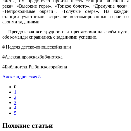
листы, им предстояло пройти шесть станций: «Огненная
река», «Высокие горы», «Топкое болото», «Дремучие леса»,
«Непроходимые овраги», «Голубые озёра». На каждой
станции участников встречали костюмированные герои со
своими заданиями.
Преодолевая все трудности и препятствия на своём пути,
обе команды справились с заданиями успешно.
# Неделя детско-юношескойкниги
#Александровскаябиблиотека
#БиблиотекиРыбинскогорайона
Александровская 8
0
1
2
3
4
5
Похожие статьи