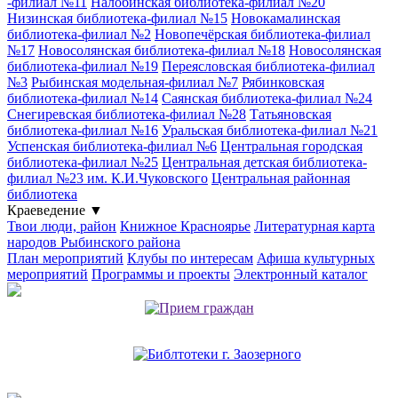
-филиал №11
Налобинская библиотека-филиал №20
Низинская библиотека-филиал №15
Новокамалинская
библиотека-филиал №2
Новопечёрская библиотека-филиал
№17
Новосолянская библиотека-филиал №18
Новосолянская
библиотека-филиал №19
Переясловская библиотека-филиал
№3
Рыбинская модельная-филиал №7
Рябинковская
библиотека-филиал №14
Саянская библиотека-филиал №24
Снегиревская библиотека-филиал №28
Татьяновская
библиотека-филиал №16
Уральская библиотека-филиал №21
Успенская библиотека-филиал №6
Центральная городская
библиотека-филиал №25
Центральная детская библиотека-
филиал №23 им. К.И.Чуковского
Центральная районная
библиотека
Краеведение
▼
Твои люди, район
Книжное Красноярье
Литературная карта
народов Рыбинского района
План мероприятий
Клубы по интересам
Афиша культурных
мероприятий
Программы и проекты
Электронный каталог