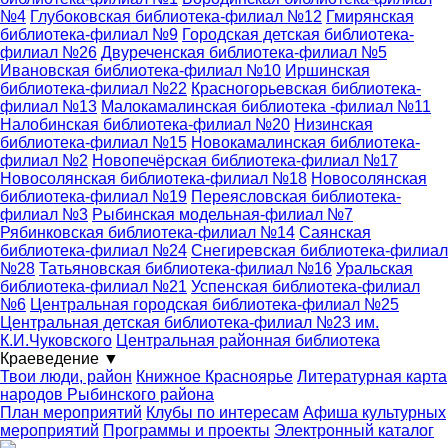
№4
Глубоковская библиотека-филиал №12
Гмирянская
библиотека-филиал №9
Городская детская библиотека-
филиал №26
Двуреченская библиотека-филиал №5
Ивановская библиотека-филиал №10
Иршинская
библиотека-филиал №22
Красногорьевская библиотека-
филиал №13
Малокамалинская библиотека -филиал №11
Налобинская библиотека-филиал №20
Низинская
библиотека-филиал №15
Новокамалинская библиотека-
филиал №2
Новопечёрская библиотека-филиал №17
Новосолянская библиотека-филиал №18
Новосолянская
библиотека-филиал №19
Переясловская библиотека-
филиал №3
Рыбинская модельная-филиал №7
Рябинковская библиотека-филиал №14
Саянская
библиотека-филиал №24
Снегиревская библиотека-филиал
№28
Татьяновская библиотека-филиал №16
Уральская
библиотека-филиал №21
Успенская библиотека-филиал
№6
Центральная городская библиотека-филиал №25
Центральная детская библиотека-филиал №23 им.
К.И.Чуковского
Центральная районная библиотека
Краеведение
▼
Твои люди, район
Книжное Красноярье
Литературная карта
народов Рыбинского района
План мероприятий
Клубы по интересам
Афиша культурных
мероприятий
Программы и проекты
Электронный каталог