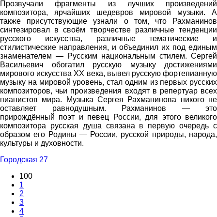
Прозвучали фрагменты из лучших произведений
композитора, ярчайших шедевров мировой музыки. А
также присутствующие узнали о том, что Рахманинов
синтезировал в своём творчестве различные тенденции
русского искусства, различные тематические и
стилистические направления, и объединил их под единым
знаменателем — Русским национальным стилем. Сергей
Васильевич обогатил русскую музыку достижениями
мирового искусства XX века, вывел русскую фортепианную
музыку на мировой уровень, стал одним из первых русских
композиторов, чьи произведения входят в репертуар всех
пианистов мира. Музыка Сергея Рахманинова никого не
оставляет равнодушным. Рахманинов — это
прирождённый поэт и певец России, для этого великого
композитора русская душа связана в первую очередь с
образом его Родины — России, русской природы, народа,
культуры и духовности.
Городская 27
100
1
2
3
4