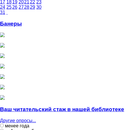
17
18
19
20
21
22
23
24
25
26
27
28
29
30
31
Банеры
Ваш читательский стаж в нашей библиотеке
Другие опросы...
менее года