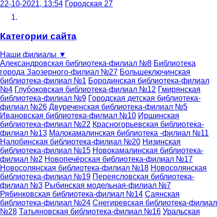
22-10-2021, 13:54
Городская 27
Категории сайта
Наши филиалы
▼
Александровская библиотека-филиал №8
Библиотека
города Заозерного-филиал №27
Большеключинская
библиотека-филиал №1
Бородинская библиотека-филиал
№4
Глубоковская библиотека-филиал №12
Гмирянская
библиотека-филиал №9
Городская детская библиотека-
филиал №26
Двуреченская библиотека-филиал №5
Ивановская библиотека-филиал №10
Иршинская
библиотека-филиал №22
Красногорьевская библиотека-
филиал №13
Малокамалинская библиотека -филиал №11
Налобинская библиотека-филиал №20
Низинская
библиотека-филиал №15
Новокамалинская библиотека-
филиал №2
Новопечёрская библиотека-филиал №17
Новосолянская библиотека-филиал №18
Новосолянская
библиотека-филиал №19
Переясловская библиотека-
филиал №3
Рыбинская модельная-филиал №7
Рябинковская библиотека-филиал №14
Саянская
библиотека-филиал №24
Снегиревская библиотека-филиал
№28
Татьяновская библиотека-филиал №16
Уральская