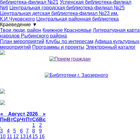
библиотека-филиал №21
Успенская библиотека-филиал
№6
Центральная городская библиотека-филиал №25
Центральная детская библиотека-филиал №23 им.
К.И.Чуковского
Центральная районная библиотека
Краеведение
▼
Твои люди, район
Книжное Красноярье
Литературная карта
народов Рыбинского района
План мероприятий
Клубы по интересам
Афиша культурных
мероприятий
Программы и проекты
Электронный каталог
«
Август 2026 »
Пн
Вт
Ср
Чт
Пт
Сб
Вс
1
2
3
4
5
6
7
8
9
10
11
12
13
14
15
16