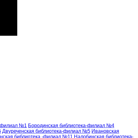
-филиал №1
Бородинская библиотека-филиал №4
6
Двуреченская библиотека-филиал №5
Ивановская
нская библиотека -филиал №11
Налобинская библиотека-