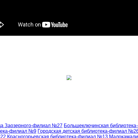
да Заозерного-филиал №27
Большеключинская библиотека
тека-филиал №9
Городская детская библиотека-филиал №2
№22
Красногорьевская библиотека-филиал №13
Малокамали