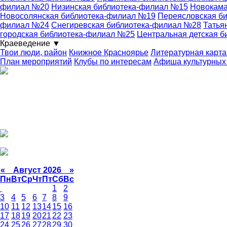
филиал №20
Низинская библиотека-филиал №15
Новокама
Новосолянская библиотека-филиал №19
Переясловская б
филиал №24
Снегиревская библиотека-филиал №28
Татья
городская библиотека-филиал №25
Центральная детская б
Краеведение
▼
Твои люди, район
Книжное Красноярье
Литературная карта
План мероприятий
Клубы по интересам
Афиша культурных
«
Август 2026 »
Пн
Вт
Ср
Чт
Пт
Сб
Вс
1
2
3
4
5
6
7
8
9
10
11
12
13
14
15
16
17
18
19
20
21
22
23
24
25
26
27
28
29
30