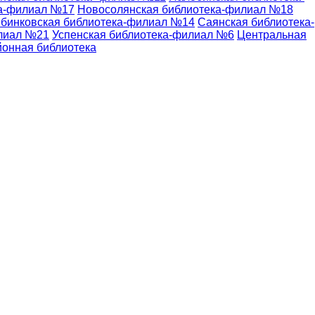
ка-филиал №17
Новосолянская библиотека-филиал №18
бинковская библиотека-филиал №14
Саянская библиотека-
илиал №21
Успенская библиотека-филиал №6
Центральная
йонная библиотека