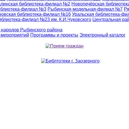
линская библиотека-филиал №2
Новопечёрская библиоте
иблиотека-филиал №3
Рыбинская модельная-филиал №7
Ря
новская библиотека-филиал №16
Уральская библиотека-ф
иблиотека-филиал №23 им. К.И.Чуковского
Центральная ра
 народов Рыбинского района
 мероприятий
Программы и проекты
Электронный каталог