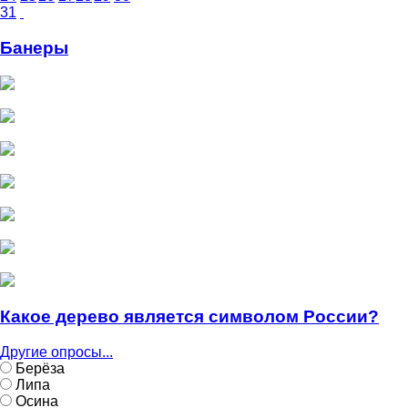
31
Банеры
Какое дерево является символом России?
Другие опросы...
Берёза
Липа
Осина