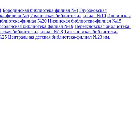
1
Бородинская библиотека-филиал №4
Глубоковская
ека-филиал №5
Ивановская библиотека-филиал №10
Иршинская
иблиотека-филиал №20
Низинская библиотека-филиал №15
осолянская библиотека-филиал №19
Переясловская библиотека-
вская библиотека-филиал №28
Татьяновская библиотека-
№25
Центральная детская библиотека-филиал №23 им.