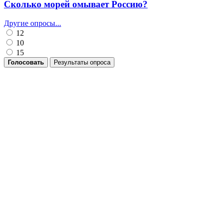
Сколько морей омывает Россию?
Другие опросы...
12
10
15
Голосовать
Результаты опроса