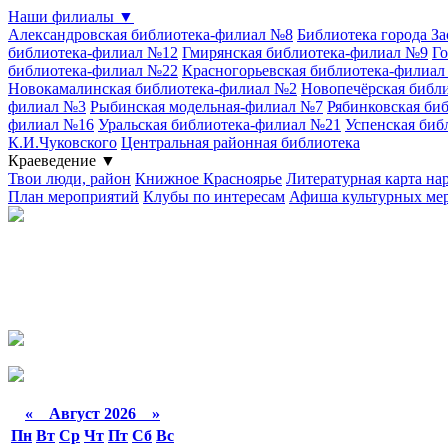
Наши филиалы
▼
Александровская библиотека-филиал №8
Библиотека города З
библиотека-филиал №12
Гмирянская библиотека-филиал №9
Го
библиотека-филиал №22
Красногорьевская библиотека-филиа
Новокамалинская библиотека-филиал №2
Новопечёрская библ
филиал №3
Рыбинская модельная-филиал №7
Рябинковская би
филиал №16
Уральская библиотека-филиал №21
Успенская биб
К.И.Чуковского
Центральная районная библиотека
Краеведение
▼
Твои люди, район
Книжное Красноярье
Литературная карта на
План мероприятий
Клубы по интересам
Афиша культурных ме
«
Август 2026 »
Пн
Вт
Ср
Чт
Пт
Сб
Вс