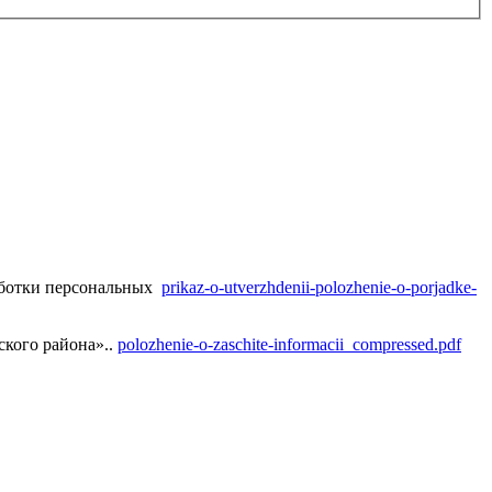
аботки персональных
prikaz-o-utverzhdenii-polozhenie-o-porjadke-
кого района»..
polozhenie-o-zaschite-informacii_compressed.pdf