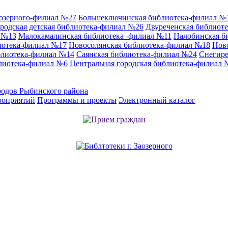
аозерного-филиал №27
Большеключинская библиотека-филиал №
родская детская библиотека-филиал №26
Двуреченская библиот
л №13
Малокамалинская библиотека -филиал №11
Налобинская б
иотека-филиал №17
Новосолянская библиотека-филиал №18
Нов
блиотека-филиал №14
Саянская библиотека-филиал №24
Снегире
лиотека-филиал №6
Центральная городская библиотека-филиал 
родов Рыбинского района
роприятий
Программы и проекты
Электронный каталог