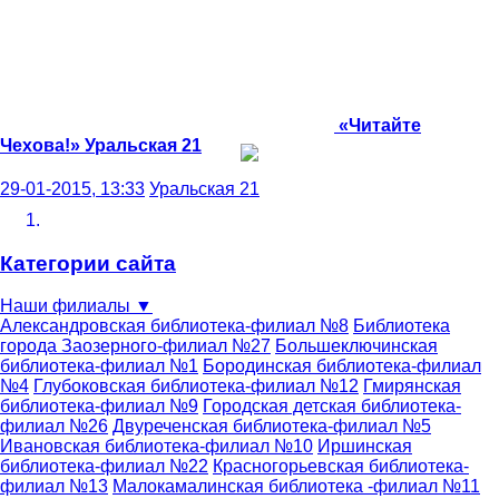
«Читайте
Чехова!»
Уральская 21
29-01-2015, 13:33
Уральская 21
Категории сайта
Наши филиалы
▼
Александровская библиотека-филиал №8
Библиотека
города Заозерного-филиал №27
Большеключинская
библиотека-филиал №1
Бородинская библиотека-филиал
№4
Глубоковская библиотека-филиал №12
Гмирянская
библиотека-филиал №9
Городская детская библиотека-
филиал №26
Двуреченская библиотека-филиал №5
Ивановская библиотека-филиал №10
Иршинская
библиотека-филиал №22
Красногорьевская библиотека-
филиал №13
Малокамалинская библиотека -филиал №11