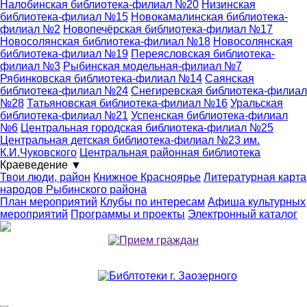
Налобинская библиотека-филиал №20
Низинская
библиотека-филиал №15
Новокамалинская библиотека-
филиал №2
Новопечёрская библиотека-филиал №17
Новосолянская библиотека-филиал №18
Новосолянская
библиотека-филиал №19
Переясловская библиотека-
филиал №3
Рыбинская модельная-филиал №7
Рябинковская библиотека-филиал №14
Саянская
библиотека-филиал №24
Снегиревская библиотека-филиал
№28
Татьяновская библиотека-филиал №16
Уральская
библиотека-филиал №21
Успенская библиотека-филиал
№6
Центральная городская библиотека-филиал №25
Центральная детская библиотека-филиал №23 им.
К.И.Чуковского
Центральная районная библиотека
Краеведение
▼
Твои люди, район
Книжное Красноярье
Литературная карта
народов Рыбинского района
План мероприятий
Клубы по интересам
Афиша культурных
мероприятий
Программы и проекты
Электронный каталог