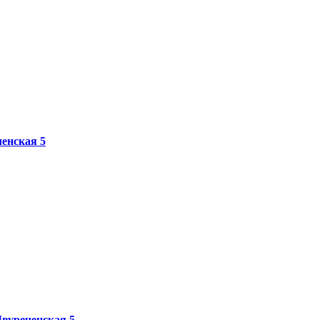
енская 5
Двуреченская 5