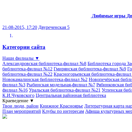
Любимые игры
Дв
21-08-2015, 17:20
Двуреченская 5
Категории сайта
Наши филиалы
▼
Александровская библиотека-филиал №8
Библиотека города З
библиотека-филиал №12
Гмирянская библиотека-филиал №9
Го
библиотека-филиал №22
Красногорьевская библиотека-филиа
Новокамалинская библиотека-филиал №2
Новопечёрская библ
филиал №3
Рыбинская модельная-филиал №7
Рябинковская би
филиал №16
Уральская библиотека-филиал №21
Успенская биб
К.И.Чуковского
Центральная районная библиотека
Краеведение
▼
Твои люди, район
Книжное Красноярье
Литературная карта на
План мероприятий
Клубы по интересам
Афиша культурных ме