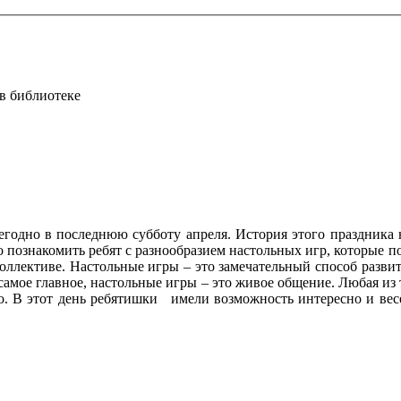
в библиотеке
егодно в последнюю субботу апреля. История этого праздника н
о познакомить ребят с разнообразием настольных игр, которые п
 коллективе. Настольные игры – это замечательный способ разви
самое главное, настольные игры – это живое общение. Любая из 
о. В этот день ребятишки имели возможность интересно и весел