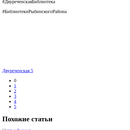
#ДвуреченскаяБиблиотека
#БиблиотекиРыбинскогоРайона
Двуреченская 5
0
1
2
3
4
5
Похожие статьи