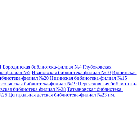
1
Бородинская библиотека-филиал №4
Глубоковская
ека-филиал №5
Ивановская библиотека-филиал №10
Иршинская
иблиотека-филиал №20
Низинская библиотека-филиал №15
осолянская библиотека-филиал №19
Переясловская библиотека-
вская библиотека-филиал №28
Татьяновская библиотека-
№25
Центральная детская библиотека-филиал №23 им.