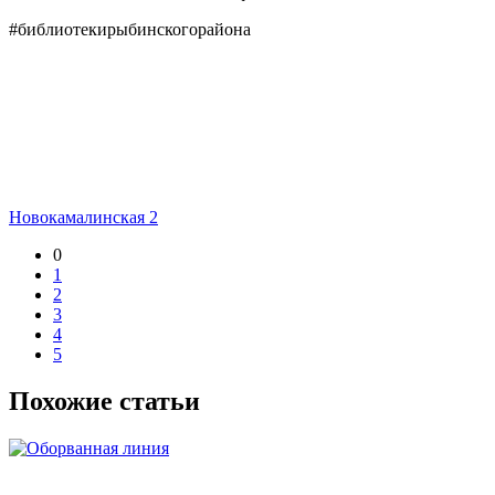
#библиотекирыбинскогорайона
Новокамалинская 2
0
1
2
3
4
5
Похожие статьи