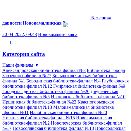
Без срока
давности
Новокамалинская 2
20-04-2022, 09:48
Новокамалинская 2
Категории сайта
Наши филиалы
▼
Александровская библиотека-филиал №8
Библиотека города
Заозерного-филиал №27
Большеключинская библиотека-
филиал №1
Бородинская библиотека-филиал №4
Глубоковская
библиотека-филиал №12
Гмирянская библиотека-филиал №9
Городская детская библиотека-филиал №26
Двуреченская
библиотека-филиал №5
Ивановская библиотека-филиал №10
Иршинская библиотека-филиал №22
Красногорьевская
библиотека-филиал №13
Малокамалинская библиотека
-филиал №11
Налобинская библиотека-филиал №20
Низинская библиотека-филиал №15
Новокамалинская
библиотека-филиал №2
Новопечёрская библиотека-филиал
№17
Новосолянская библиотека-филиал №18
Новосолянская