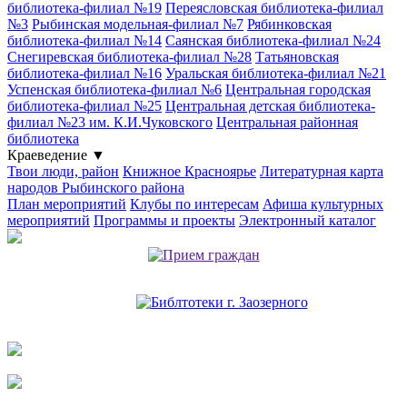
библиотека-филиал №19
Переясловская библиотека-филиал
№3
Рыбинская модельная-филиал №7
Рябинковская
библиотека-филиал №14
Саянская библиотека-филиал №24
Снегиревская библиотека-филиал №28
Татьяновская
библиотека-филиал №16
Уральская библиотека-филиал №21
Успенская библиотека-филиал №6
Центральная городская
библиотека-филиал №25
Центральная детская библиотека-
филиал №23 им. К.И.Чуковского
Центральная районная
библиотека
Краеведение
▼
Твои люди, район
Книжное Красноярье
Литературная карта
народов Рыбинского района
План мероприятий
Клубы по интересам
Афиша культурных
мероприятий
Программы и проекты
Электронный каталог