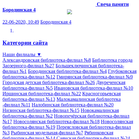
Свеча памяти
Бородинская 4
22-06-2020, 10:49
Бородинская 4
Категории сайта
Наши филиалы
▼
Александровская библиотека-филиал №8
Библиотека города
Заозерного-филиал №27
Большеключинская библиотека-
филиал №1
Бородинская библиотека-филиал №4
Глубоковская
библиотека-филиал №12
Гмирянская библиотека-филиал №9
Городская детская библиотека-филиал №26
Двуреченская
библиотека-филиал №5
Ивановская библиотека-филиал №10
Иршинская библиотека-филиал №22
Красногорьевская
библиотека-филиал №13
Малокамалинская библиотека
-филиал №11
Налобинская библиотека-филиал №20
Низинская библиотека-филиал №15
Новокамалинская
библиотека-филиал №2
Новопечёрская библиотека-филиал
№17
Новосолянская библиотека-филиал №18
Новосолянская
библиотека-филиал №19
Переясловская библиотека-филиал
№3
Рыбинская модельная-филиал №7
Рябинковская
библиотека-филиал №14
Саянская библиотека-филиал №24