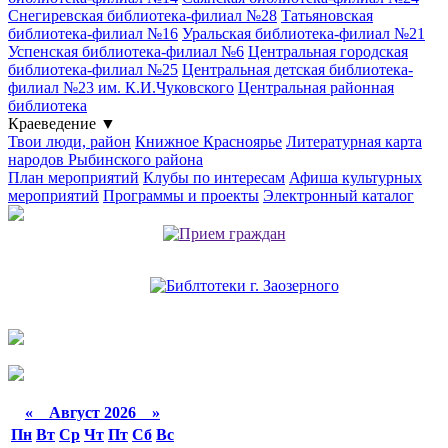
Снегиревская библиотека-филиал №28
Татьяновская
библиотека-филиал №16
Уральская библиотека-филиал №21
Успенская библиотека-филиал №6
Центральная городская
библиотека-филиал №25
Центральная детская библиотека-
филиал №23 им. К.И.Чуковского
Центральная районная
библиотека
Краеведение
▼
Твои люди, район
Книжное Красноярье
Литературная карта
народов Рыбинского района
План мероприятий
Клубы по интересам
Афиша культурных
мероприятий
Программы и проекты
Электронный каталог
«
Август 2026 »
Пн
Вт
Ср
Чт
Пт
Сб
Вс