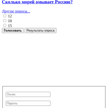
Сколько морей омывает Россию?
Другие опросы...
12
10
15
Голосовать
Результаты опроса