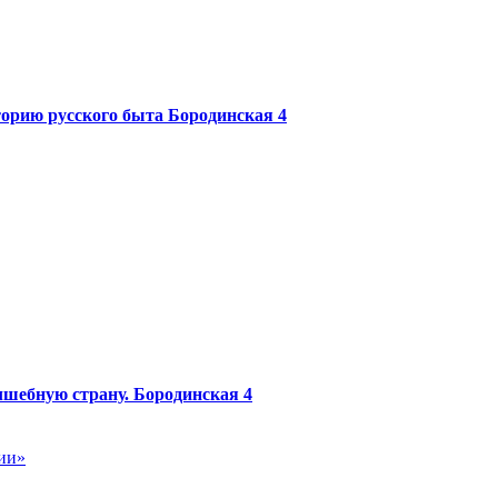
торию русского быта
Бородинская 4
лшебную страну.
Бородинская 4