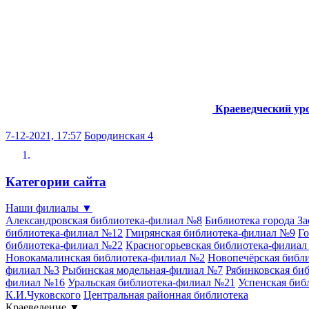
Краеведческий ур
7-12-2021, 17:57
Бородинская 4
Категории сайта
Наши филиалы
▼
Александровская библиотека-филиал №8
Библиотека города З
библиотека-филиал №12
Гмирянская библиотека-филиал №9
Го
библиотека-филиал №22
Красногорьевская библиотека-филиа
Новокамалинская библиотека-филиал №2
Новопечёрская библ
филиал №3
Рыбинская модельная-филиал №7
Рябинковская би
филиал №16
Уральская библиотека-филиал №21
Успенская биб
К.И.Чуковского
Центральная районная библиотека
Краеведение
▼