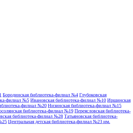
1
Бородинская библиотека-филиал №4
Глубоковская
ека-филиал №5
Ивановская библиотека-филиал №10
Иршинская
иблиотека-филиал №20
Низинская библиотека-филиал №15
осолянская библиотека-филиал №19
Переясловская библиотека-
вская библиотека-филиал №28
Татьяновская библиотека-
№25
Центральная детская библиотека-филиал №23 им.