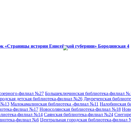
ок «Страницы истории Енисейской губернии»
Бородинская 4
аозерного-филиал №27
Большеключинская библиотека-филиал №
родская детская библиотека-филиал №26
Двуреченская библиот
л №13
Малокамалинская библиотека -филиал №11
Налобинская б
иотека-филиал №17
Новосолянская библиотека-филиал №18
Нов
блиотека-филиал №14
Саянская библиотека-филиал №24
Снегире
лиотека-филиал №6
Центральная городская библиотека-филиал 